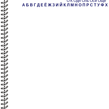
О'К
Одн
Оль
Оси
Още
А
Б
В
Г
Д
Е
Ё
Ж
З
И
Й
К
Л
М
Н
О
П
Р
С
Т
У
Ф
Х