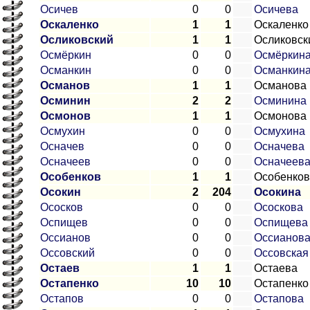
Осичев
0
0
Осичева
Оскаленко
1
1
Оскаленко
Осликовский
1
1
Осликовск
Осмёркин
0
0
Осмёркин
Османкин
0
0
Османкин
Османов
1
1
Османова
Осминин
2
2
Осминина
Осмонов
1
1
Осмонова
Осмухин
0
0
Осмухина
Осначев
0
0
Осначева
Осначеев
0
0
Осначеев
Особенков
1
1
Особенков
Осокин
2
204
Осокина
Ососков
0
0
Ососкова
Оспищев
0
0
Оспищева
Оссианов
0
0
Оссианов
Оссовский
0
0
Оссовская
Остаев
1
1
Остаева
Остапенко
10
10
Остапенко
Остапов
0
0
Остапова