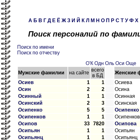
А
Б
В
Г
Д
Е
Ё
Ж
З
И
Й
К
Л
М
Н
О
П
Р
С
Т
У
Ф
Х
Поиск персоналий по фамили
Поиск по имени
Поиск по отчеству
О'К
Одн
Оль
Оси
Още
всего
Мужские фамилии
на сайте
Женские 
в БД
Осиев
1
1
Осиева
Осин
2
2
Осина
Осинный
1
1
Осинная
Осинский
2
3
Осинская
Осипенко
5
5
Осипенко
Осипенков
1
1
Осипенков
Осипов
33
7820
Осипова
Осипьян
1
1
Осипьян
Осипьянц
1
1
Осипьянц