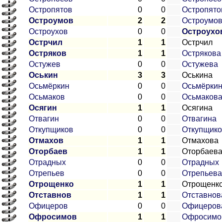
Остропятов
0
0
Остропято
Остроумов
2
2
Остроумо
Остроухов
0
0
Остроухо
Острчил
1
1
Острчил
Остряков
1
1
Острякова
Остужев
0
0
Остужева
Оськин
3
3
Оськина
Осьмёркин
0
0
Осьмёрки
Осьмаков
0
0
Осьмаков
Осягин
1
1
Осягина
Отвагин
0
0
Отвагина
Откупщиков
0
0
Откупщико
Отмахов
1
1
Отмахова
Оторбаев
1
1
Оторбаев
Отрадных
0
0
Отрадных
Отрепьев
0
0
Отрепьева
Отрощенко
1
1
Отрощенк
Отставнов
1
1
Отставнов
Офицеров
0
0
Офицеров
Офросимов
1
1
Офросимо