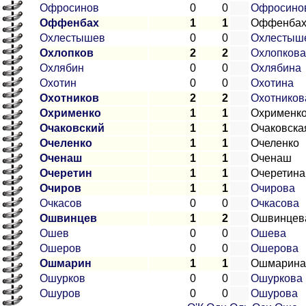
Офросинов
0
0
Офросино
Оффенбах
1
1
Оффенба
Охлестышев
0
0
Охлестыш
Охлопков
2
2
Охлопкова
Охлябин
0
0
Охлябина
Охотин
0
0
Охотина
Охотников
2
2
Охотников
Охрименко
1
1
Охрименк
Очаковский
1
1
Очаковска
Очеленко
1
1
Очеленко
Оченаш
1
1
Оченаш
Очеретин
1
1
Очеретина
Очиров
1
1
Очирова
Очкасов
0
0
Очкасова
Ошвинцев
1
2
Ошвинцев
Ошев
0
0
Ошева
Ошеров
0
0
Ошерова
Ошмарин
1
1
Ошмарина
Ошурков
0
0
Ошуркова
Ошуров
0
0
Ошурова