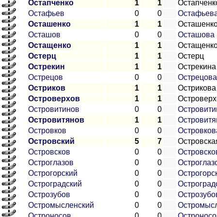
Остапченко
1
1
Остапченк
Остафьев
0
0
Остафьев
Осташенко
1
1
Осташенк
Осташов
0
0
Осташова
Остащенко
1
1
Остащенк
Остерц
1
1
Остерц
Острекин
1
1
Острекина
Острецов
0
0
Острецова
Остриков
1
1
Острикова
Островерхов
1
1
Островерх
Островитинов
0
0
Островити
Островитянов
1
1
Островитя
Островков
0
0
Островков
Островский
5
7
Островска
Островсков
0
0
Островско
Остроглазов
0
0
Остроглаз
Острогорский
0
0
Острогорс
Остроградский
0
0
Остроград
Острозубов
0
0
Острозубо
Остромысленский
0
0
Остромыс
Остроносов
0
0
Остроносо