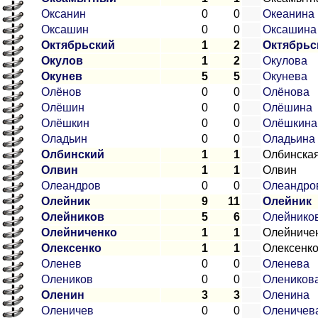
Оксанин
0
0
Океанина
Оксашин
0
0
Оксашина
Октябрьский
1
2
Октябрьс
Окулов
1
2
Окулова
Окунев
5
5
Окунева
Олёнов
0
0
Олёнова
Олёшин
0
0
Олёшина
Олёшкин
0
0
Олёшкина
Оладьин
0
0
Оладьина
Олбинский
1
1
Олбинска
Олвин
1
1
Олвин
Олеандров
0
0
Олеандро
Олейник
9
11
Олейник
Олейников
5
6
Олейнико
Олейниченко
1
1
Олейниче
Олексенко
1
1
Олексенк
Оленев
0
0
Оленева
Олеников
0
0
Олеников
Оленин
3
3
Оленина
Оленичев
0
0
Оленичев