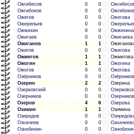
Ожгибесов
0
0
Ожгибесо
Ожгибоков
0
0
Ожгибоко
Ожегов
0
0
Ожегова
Ожерельев
0
0
Ожерелье
Ожжихин
0
0
Ожжихина
Ожигаев
0
0
Ожигаева
Ожиганов
1
1
Ожиганов
Ожигов
0
0
Ожигова
Ожмегов
1
1
Ожмегова
Ожогин
1
1
Ожогина
Ожогов
0
0
Ожогова
Озёрников
0
0
Озёрнико
Озерин
2
2
Озерина
Озерковский
0
0
Озерковск
Озерников
0
0
Озернико
Озеров
4
6
Озерова
Озимин
1
1
Озимина
Озиридов
0
0
Озиридов
Означеев
0
0
Означеев
Ознобихин
0
0
Ознобихи