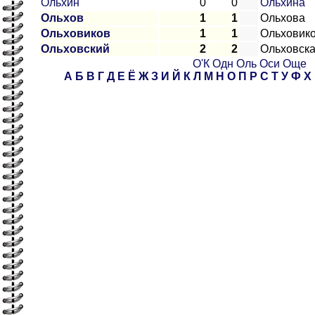
Ольхин
0
0
Ольхина
Ольхов
1
1
Ольхова
Ольховиков
1
1
Ольховик
Ольховский
2
2
Ольховск
О'К
Одн
Оль
Оси
Още
А
Б
В
Г
Д
Е
Ё
Ж
З
И
Й
К
Л
М
Н
О
П
Р
С
Т
У
Ф
Х