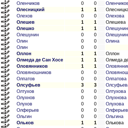
Оленчиков
0
0
Оленчико
Олесницкий
1
1
Олесницк
Олехов
0
0
Олехова
Олешев
1
1
Олешева
Олешко
1
1
Олешунин
Олешунин
0
0
Олешунин
Олин
0
0
Олина
Олин
0
0
Оллон
1
1
Оллон
Олмеда де Сан Хосе
1
1
Олмеда де
Оловянников
1
1
Оловянни
Оловяношников
0
0
Оловянош
Олпатов
0
0
Олпатова
Олсуфьев
3
3
Олсуфьев
Олтухов
0
0
Олтухова
Олухнов
0
0
Олухнова
Олухов
0
0
Олухова
Олферьев
0
0
Олферьев
Ольгин
0
0
Ольгина
Ольков
1
1
Олькова