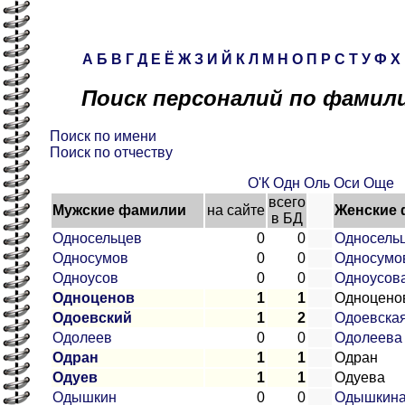
А
Б
В
Г
Д
Е
Ё
Ж
З
И
Й
К
Л
М
Н
О
П
Р
С
Т
У
Ф
Х
Поиск персоналий по фамили
Поиск по имени
Поиск по отчеству
О'К
Одн
Оль
Оси
Още
всего
Мужские фамилии
на сайте
Женские
в БД
Односельцев
0
0
Односель
Односумов
0
0
Односумо
Одноусов
0
0
Одноусов
Одноценов
1
1
Одноцено
Одоевский
1
2
Одоевска
Одолеев
0
0
Одолеева
Одран
1
1
Одран
Одуев
1
1
Одуева
Одышкин
0
0
Одышкин