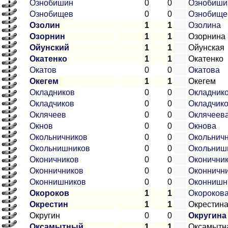
Ознобишин
0
0
Ознобиши
Ознобищев
0
0
Ознобище
Озолин
1
1
Озолина
Озорнин
1
1
Озорнина
Ойунский
1
1
Ойунская
Окатенко
1
1
Окатенко
Окатов
0
0
Окатова
Окегем
1
1
Окегем
Окладников
0
0
Окладник
Окладчиков
0
0
Окладчик
Оклячеев
0
0
Оклячеев
Окнов
0
0
Окнова
Окольничников
0
0
Окольнич
Окольнишников
0
0
Окольниш
Оконичников
0
0
Оконични
Оконничников
0
0
Оконничн
Оконнишников
0
0
Оконнишн
Окороков
1
1
Окороков
Окрестин
1
1
Окрестин
Округин
0
0
Округина
Оксамытный
1
1
Оксамытн