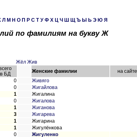
К
Л
М
Н
О
П
Р
С
Т
У
Ф
Х
Ц
Ч
Ш
Щ
Ъ
Ы
Ь
Э
Ю
Я
лий по фамилиям на букву Ж
Жёл
Жив
всего
Женские фамилии
на сайте
в БД
0
Живяго
0
Жигайлова
1
Жигалина
0
Жигалова
1
Жиганова
3
Жигарева
1
Жигарина
1
Жигулёнкова
0
Жигуленко