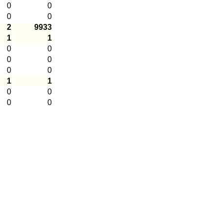
0
0
0
0
2
9933
1
1
0
0
0
0
0
0
1
1
0
0
0
0