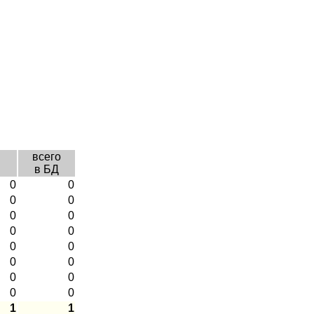
всего
в БД
0
0
0
0
0
0
0
0
0
0
0
0
0
0
0
0
1
1