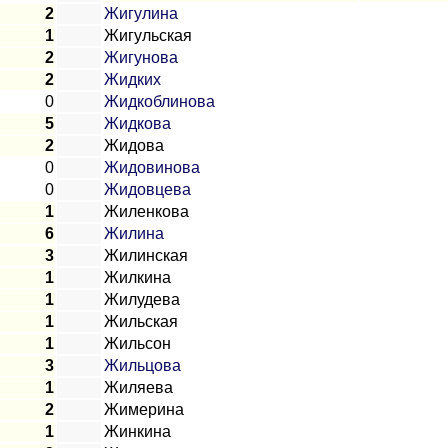
2
Жигулина
1
Жигульская
2
Жигунова
2
Жидких
0
Жидкоблинова
5
Жидкова
2
Жидова
0
Жидовинова
0
Жидовцева
1
Жиленкова
6
Жилина
3
Жилинская
1
Жилкина
1
Жилудева
1
Жильская
1
Жильсон
3
Жильцова
1
Жиляева
2
Жимерина
1
Жинкина