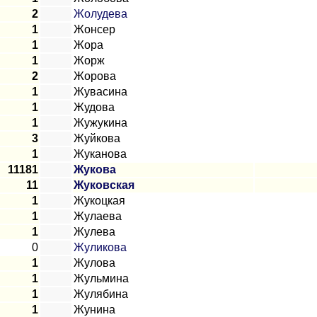
2
Жолудева
1
Жонсер
1
Жора
1
Жорж
2
Жорова
1
Жувасина
1
Жудова
1
Жужукина
3
Жуйкова
1
Жуканова
11181
Жукова
11
Жуковская
1
Жукоцкая
1
Жулаева
1
Жулева
0
Жуликова
1
Жулова
1
Жульмина
1
Жулябина
1
Жунина