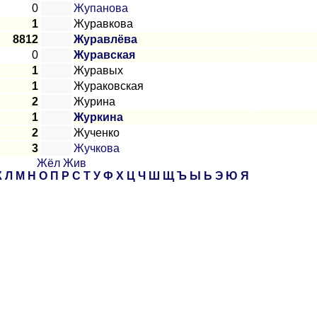
0
Жупанова
1
Журавкова
8812
Журавлёва
0
Журавская
1
Журавых
1
Жураковская
2
Журина
1
Журкина
2
Жученко
3
Жучкова
Жёл
Жив
К
Л
М
Н
О
П
Р
С
Т
У
Ф
Х
Ц
Ч
Ш
Щ
Ъ
Ы
Ь
Э
Ю
Я