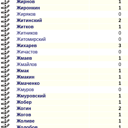
Жирнов
1
Жиронкин
1
Жиряков
0
Житинский
2
Житков
1
Житников
0
Житомирский
0
Жихарев
3
Жичастов
0
Жмаев
1
Жмайлов
0
Жмак
1
Жмакин
1
Жмаченко
1
Жмуров
0
Жмуровский
1
Жобер
1
Жогин
2
Жогов
1
Жоливе
1
Жолобов
1