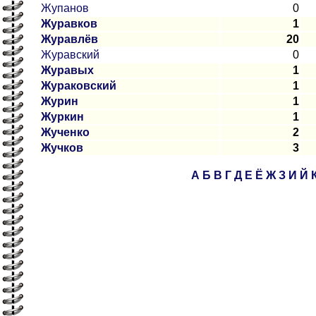
Жупанов
0
Журавков
1
Журавлёв
20
Журавский
0
Журавых
1
Жураковский
1
Журин
1
Журкин
1
Жученко
2
Жучков
3
А
Б
В
Г
Д
Е
Ё
Ж
З
И
Й