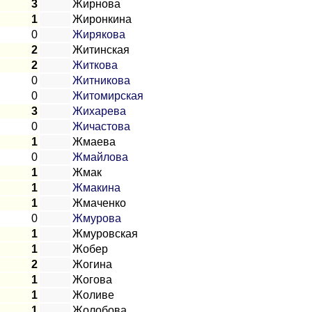
3
Жирнова
1
Жиронкина
0
Жирякова
2
Житинская
2
Житкова
0
Житникова
0
Житомирская
3
Жихарева
0
Жичастова
1
Жмаева
0
Жмайлова
1
Жмак
1
Жмакина
1
Жмаченко
0
Жмурова
1
Жмуровская
1
Жобер
2
Жогина
1
Жогова
1
Жоливе
1
Жолобова