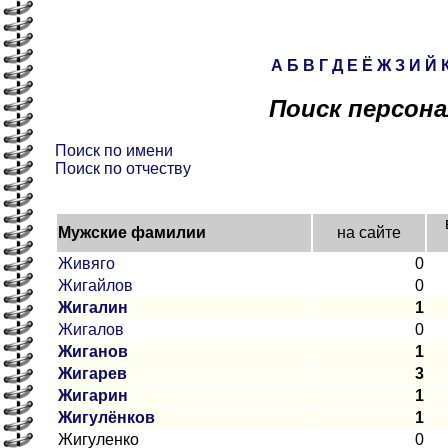
А
Б
В
Г
Д
Е
Ё
Ж
З
И
Й
Поиск персона
Поиск по имени
Поиск по отчеству
Мужские фамилии
на сайте
Живяго
0
Жигайлов
0
Жигалин
1
Жигалов
0
Жиганов
1
Жигарев
3
Жигарин
1
Жигулёнков
1
Жигуленко
0