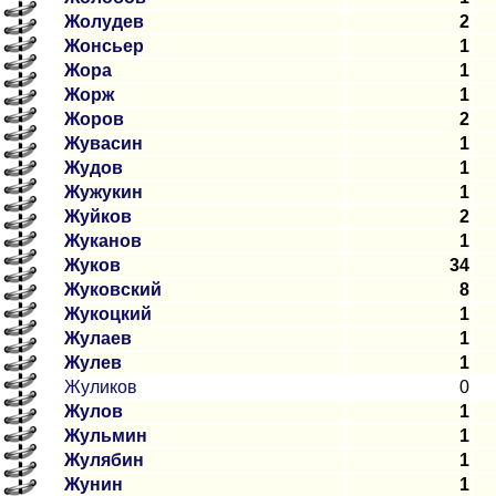
Жолудев
2
Жонсьер
1
Жора
1
Жорж
1
Жоров
2
Жувасин
1
Жудов
1
Жужукин
1
Жуйков
2
Жуканов
1
Жуков
34
Жуковский
8
Жукоцкий
1
Жулаев
1
Жулев
1
Жуликов
0
Жулов
1
Жульмин
1
Жулябин
1
Жунин
1