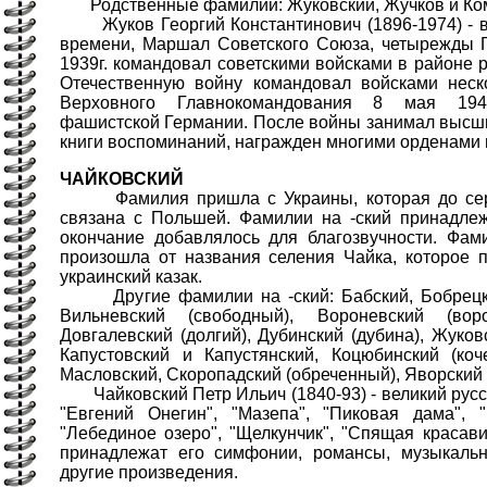
Родственные фамилии: Жуковский, Жучков и Кома
Жуков Георгий Константинович (1896-1974) - в
времени, Маршал Советского Союза, четырежды Г
1939г. командовал советскими войсками в районе 
Отечественную войну командовал войсками неск
Верховного Главнокомандования 8 мая 194
фашистской Германии. После войны занимал высш
книги воспоминаний, награжден многими орденами 
ЧАЙКОВСКИЙ
Фамилия пришла с Украины, которая до сере
связана с Польшей. Фамилии на -ский принадле
окончание добавлялось для благозвучности. Фам
произошла от названия селения Чайка, которое 
украинский казак.
Другие фамилии на -ский: Бабский, Бобрецкий
Вильневский (свободный), Вороневский (воро
Довгалевский (долгий), Дубинский (дубина), Жуков
Капустовский и Капустянский, Коцюбинский (кочер
Масловский, Скоропадский (обреченный), Яворский (
Чайковский Петр Ильич (1840-93) - великий русск
"Евгений Онегин", "Мазепа", "Пиковая дама", "
"Лебединое озеро", "Щелкунчик", "Спящая краса
принадлежат его симфонии, романсы, музыкаль
другие произведения.