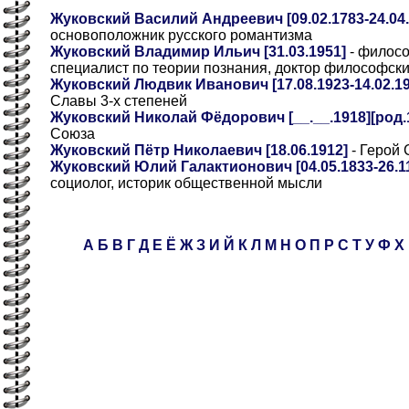
Жуковский Василий Андреевич [09.02.1783-24.04.
основоположник русского романтизма
Жуковский Владимир Ильич [31.03.1951]
- филосо
специалист по теории познания, доктор философски
Жуковский Людвик Иванович [17.08.1923-14.02.19
Славы 3-х степеней
Жуковский Николай Фёдорович [__.__.1918][род.1
Союза
Жуковский Пётр Николаевич [18.06.1912]
- Герой 
Жуковский Юлий Галактионович [04.05.1833-26.11
социолог, историк общественной мысли
А
Б
В
Г
Д
Е
Ё
Ж
З
И
Й
К
Л
М
Н
О
П
Р
С
Т
У
Ф
Х