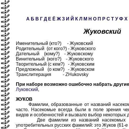
А
Б
В
Г
Д
Е
Ё
Ж
З
И
Й
К
Л
М
Н
О
П
Р
С
Т
У
Ф
Х
Жуковский
Именительный (кто?) - Жуковский
Родительный (от кого?) - Жуковского
Дательный (кому?) - Жуковскому
Винительный (кого?) - Жуковского
Творительный (с кем?) - Жуковским
Предложный (о ком?) - Жуковском
Транслитерация - ZHukovsky
При наборе возможно ошибочно набрать други
Луковский
,
ЖУКОВ
Фамилии, образованные от названий насекомы
часто. Насекомые всегда были в поле зрения че
видов и особенностей и вызвало выбор некоторых 
Две фамилии из названий насекомых вхо
употребительных русских фамилий: это Жуков (61-е 