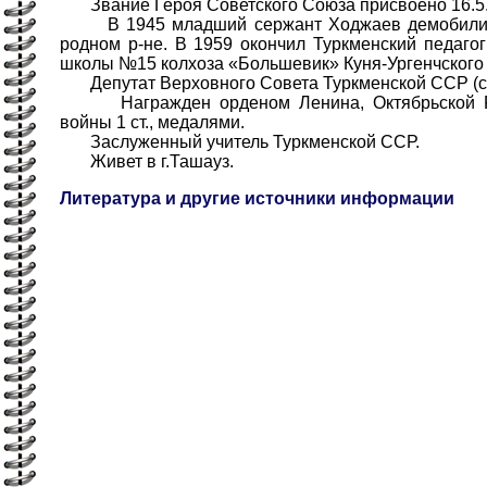
Звание Героя Советского Союза присвоено 16.5.
В 1945 младший сержант Ходжаев демобилизо
родном р-не. В 1959 окончил Туркменский педагог
школы №15 колхоза «Большевик» Куня-Ургенчского 
Депутат Верховного Совета Туркменской ССР (с 
Награжден орденом Ленина, Октябрьской Ре
войны 1 ст., медалями.
Заслуженный учитель Туркменской ССР.
Живет в г.Ташауз.
Литература и другие источники информации