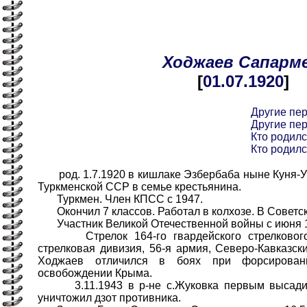
Ходжаев
Сапарм
[
01.07
.1920
]
Другие пе
Другие пе
Кто родилс
Кто родилс
род. 1.7.1920 в кишлаке Эзбербаба ныне Куня-Ург
Туркменской ССР в семье крестьянина.
Туркмен. Член КПСС с 1947.
Окончил 7 классов. Работал в колхозе. В Советск
Участник Великой Отечественной войны с июня 
Стрелок 164-го гвардейского стрелкового п
стрелковая дивизия, 56-я армия, Северо-Кавказск
Ходжаев отличился в боях при форсирован
освобождении Крыма.
3.11.1943 в р-не с.Жуковка первым высадил
уничтожил дзот противника.