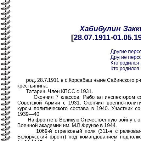
Хабибулин
Закк
[
28.07
.1911
-
01.05
.1
Другие перс
Другие перс
Кто родился 
Кто родился 
род. 28.7.1911 в с.Корсабаш ныне Сабинского р-
крестьянина.
Татарин. Член КПСС с 1931.
Окончил 7 классов. Работал инспектором соц
Советской Армии с 1931. Окончил военно-полит
курсы политического состава в 1940. Участник с
1939—40.
На фронте в Великую Отечественную войну с окт
Военной академии им. М.В.Фрунзе в 1944.
1069-й стрелковый полк (311-я стрелковая д
Белорусский фронт) под командованием подполк