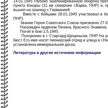
14.01.1945 глубоко эшелонированную оборону прот
пункта Конары (11 км севернее г.Варка, ПНР) и, п
вышел на границу с Германией.
Вместе с бойцами 28.01.1945 участвовал в боя
ПНР).
Звание Героя Советского Союза присвоено 27.02
Награжден орденом Ленина, Красного Знамени,
Погиб в бою 1.5.1945.
Похоронен в г. Старгард-Щециньски, ПНР. На р
бюст. Его имя носят пионерский отряд и улица в г.Н
установлена мемориальная доска.
Литература и другие источники информации