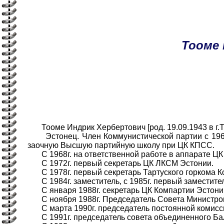
Тооме
Тооме Индрик Хербертович [род. 19.09.1943 в г.Т
Эстонец. Член Коммунистической партии с 1968г
заочную Высшую партийную школу при ЦК КПСС.
С 1968г. на ответственной работе в аппарате Ц
С 1972г. первый секретарь ЦК ЛКСМ Эстонии.
С 1978г. первый секретарь Тартуского горкома К
С 1984г. заместитель, с 1985г. первый заместите
С января 1988г. секретарь ЦК Компартии Эстони
С ноября 1988г. Председатель Совета Министров
С марта 1990г. председатель постоянной комисси
С 1991г. председатель совета объединенного Бал