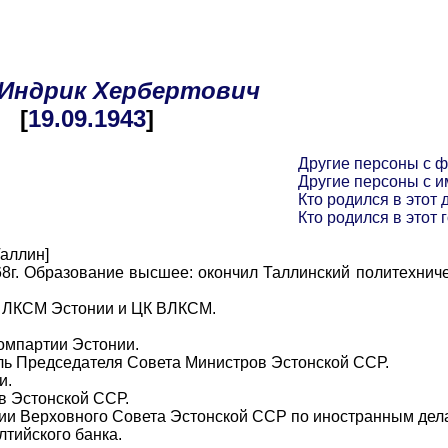
Индрик
Хербертович
[
19.09
.1943
]
Другие персоны с 
Другие персоны с 
Кто родился в этот 
Кто родился в этот 
аллин]
. Образование высшее: окончил Таллинский политехничес
К ЛКСМ Эстонии и ЦК ВЛКСМ.
омпартии Эстонии.
ль Председателя Совета Министров Эстонской ССР.
и.
 Эстонской ССР.
и Верховного Совета Эстонской ССР по иностранным дел
тийского банка.