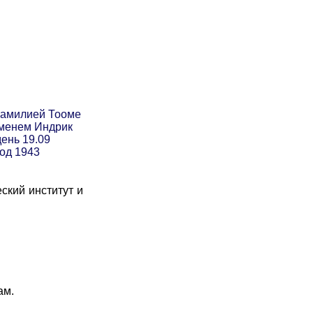
фамилией Тооме
именем Индрик
день 19.09
год 1943
кий институт и
ам.