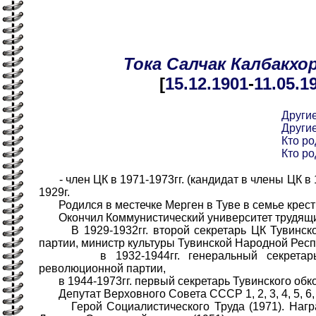
Тока
Салчак
Калбакхо
[
15.12
.1901
-
11.05
.1
Други
Други
Кто ро
Кто ро
- член ЦК в 1971-1973гг. (кандидат в члены ЦК в 1
1929г.
Родился в местечке Мерген в Туве в семье крест
Окончил Коммунистический университет трудящих
В 1929-1932гг. второй секретарь ЦК Тувинско
партии, министр культуры Тувинской Народной Респ
в 1932-1944гг. генеральный секретарь 
революционной партии,
в 1944-1973гг. первый секретарь Тувинского обк
Депутат Верховного Совета СССР 1, 2, 3, 4, 5, 6, 
Герой Социалистического Труда (1971). Награ