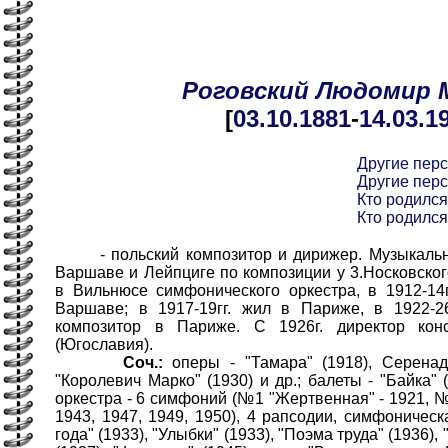
Роговский
Людомир
[
03.10
.1881
-
14.03
.1
Другие пер
Другие пер
Кто родился
Кто родился
- польский композитор и дирижер. Музыкально
Варшаве и Лейпциге по композиции у 3.Носковског
в Вильнюсе симфонического оркестра, в 1912-14
Варшаве; в 1917-19гг. жил в Париже, в 1922-
композитор в Париже. С 1926г. директор кон
(Югославия).
Соч.:
оперы - "Тамара" (1918), Серенада
"Королевич Марко" (1930) и др.; балеты - "Байка" (
оркестра - 6 симфоний (№1 "Жертвенная" - 1921, №2
1943, 1947, 1949, 1950), 4 рапсодии, симфоничес
года" (1933), "Улыбки" (1933), "Поэма труда" (1936)