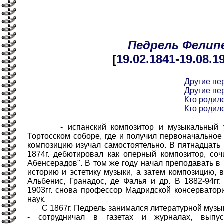
Педрель
Фелип
[
19.02
.1841
-
19.08
.1
Другие пе
Другие пе
Кто родилс
Кто родилс
- испанский композитор и музыкальный уч
Тортосском соборе, где и получил первоначальное
композицию изучал самостоятельно. В пятнадцать 
1874г. дебютировал как оперный композитор, со
Абенсерадов". В том же году начал преподавать в
историю и эстетику музыки, а затем композицию, 
Альбенис, Гранадос, де Фалья и др. В 1882-94гг.
1903гг. снова профессор Мадридской консерватори
наук.
С 1867г. Педрель занимался литературной музык
- сотрудничал в газетах и журналах, выпус