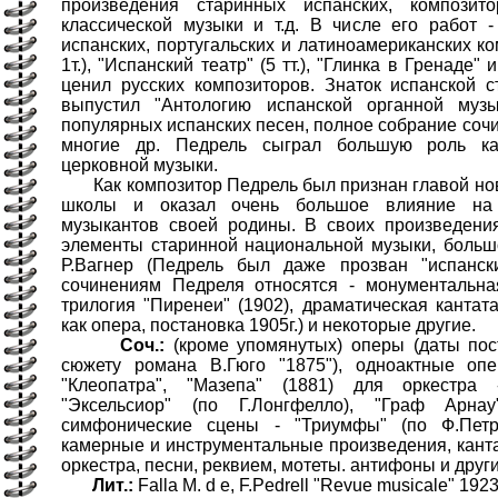
произведения старинных испанских, композито
классической музыки и т.д. В числе его работ 
испанских, португальских и латиноамериканских ко
1т.), "Испанский театр" (5 тт.), "Глинка в Гренаде"
ценил русских композиторов. Знаток испанской 
выпустил "Антологию испанской органной музы
популярных испанских песен, полное собрание сочин
многие др. Педрель сыграл большую роль ка
церковной музыки.
Как композитор Педрель был признан главой нов
школы и оказал очень большое влияние на
музыкантов своей родины. В своих произведени
элементы старинной национальной музыки, больш
Р.Вагнер (Педрель был даже прозван "испанск
сочинениям Педреля относятся - монументальна
трилогия "Пиренеи" (1902), драматическая кантат
как опера, постановка 1905г.) и некоторые другие.
Соч.:
(кроме упомянутых) оперы (даты пост
сюжету романа В.Гюго "1875"), одноактные оп
"Клеопатра", "Мазепа" (1881) для оркестра
"Эксельсиор" (по Г.Лонгфелло), "Граф Арна
симфонические сцены - "Триумфы" (по Ф.Петр
камерные и инструментальные произведения, кант
оркестра, песни, реквием, мотеты. антифоны и дру
Лит.:
Fаllа М. d e, F.Pedrell "Revue musicale" 19