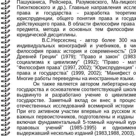
Пашуканиса, Рейснера, Разумовского, Ма-лицког
Пионтковского и др.). Главные направления иссл
права и государства - разработка теоретико
юриспруденции, общего понятия права и госуд
действующего права. В области философии права и
предмета, метода и основных тем философии 
юридической дисциплины.
B.C.Нерсесянц - автор более 300 научн
индивидуальных монографий и учебников, в чис
философия права: история и современность" (19
Древней Греции" (1979); "Право и закон" (1983
социализма к цивилизму" (1992); "Право - мат
"Философия права" (1997, 2002); "Юриспруденция" 
права и государства" (1999, 2002); "Манифест о
Многие работы переведены на иностранные языки.
Он также является автором либертарно-юрид
государства и основателем соответствующей школ
выдвинуто и разработано учение о цивилизм
государстве. Заметный вклад он внес в проце
отечественных исследований всемирной истории 
При его активном участии впервые на русском я
важных первоисточников, подготовлены и изданы
включая фундаментальный 5-томный научный курс
правовых учений" (1985-1995) и одноимен
выдержавший несколько изданий (1983,1988, 2003).