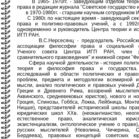
В 1965- 1970гг. - заведующим отделом теории
права в редакции журнала "Советское государство и
в 1970-1980гг. - старшим научным сотрудником 
С 1980г. по настоящее время - заведующий сект
права и политико-правовых учений, а с 1992
одновременно и руководитель Центра теории и ис
ИГП РАН.
В.С.Нерсесянц - председатель Российской
ассоциации философии права и социальной ф
Ученого совета Центра ИГП РАН, член ре
сравнительного правоведения" и книжной серии "Ф
Сфера научной деятельности - история политич
теория и философия права и государства.
исследований в области политических и право
проблем, предмета и методологии всемирной и
мысли, анализ политических и правовых учений 
Греции и Древнего Рима, воззрений мыслите
Аквинского, средневековых юристов), нового и н
Гроция, Спинозы, Гоббса, Локка, Лейбница, Монтес
Ницше), представителей исторической школы пра
юридических школ XXв. (неокантианство, неоге
естественное право, аналитическая юрисп
экзистенциализм, онтологическое учение о праве
русских мыслителей (Неволина, Чичерина, С
Бердяева), правовых концепций советских юри