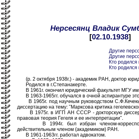
Нерсесянц
Владик
Сум
[
02.10
.1938
]
Другие перс
Другие перс
Кто родился 
Кто родился 
(р. 2 октября 1938г.) - академик РАН, доктор юри
Родился в г.Степанакерте.
В 1961г. окончил юридический факультет МГУ им.
В 1963-1965гг. обучался в очной аспирантуре это
В 1965г. под научным руководством С.Ф.Кечекь
диссертацию на тему: "Марксова критика гегелевск
В 1975г. в ИГП АН СССР - докторскую диссерт
правовая теория Гегеля и ее интерпретации".
В 1994г. был избран членом-корреспонд
действительным членом (академиком) РАН.
В 1961-1963гг. работал адвокатом.