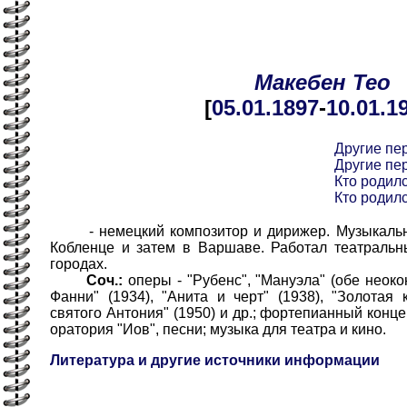
Макебен
Тео
[
05.01
.1897
-
10.01
.1
Другие пе
Другие пе
Кто родилс
Кто родилс
- немецкий композитор и дирижер. Музыкально
Кобленце и затем в Варшаве. Работал театраль
городах.
Соч.:
оперы - "Рубенс", "Мануэла" (обе неоко
Фанни" (1934), "Анита и черт" (1938), "Золотая 
святого Антония" (1950) и др.; фортепианный конце
оратория "Иов", песни; музыка для театра и кино.
Литература и другие источники информации