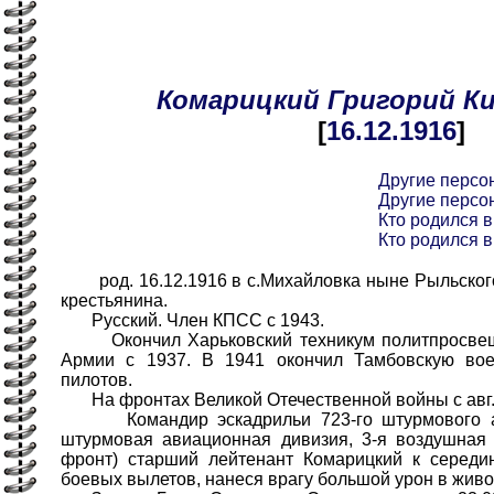
Комарицкий
Григорий
К
[
16.12
.1916
]
Другие персо
Другие персо
Кто родился в
Кто родился в
род. 16.12.1916 в с.Михайловка ныне Рыльского 
крестьянина.
Русский. Член КПСС с 1943.
Окончил Харьковский техникум политпросвеще
Армии с 1937. В 1941 окончил Тамбовскую во
пилотов.
На фронтах Великой Отечественной войны с авг.
Командир эскадрильи 723-го штурмового ави
штурмовая авиационная дивизия, 3-я воздушная 
фронт) старший лейтенант Комарицкий к середин
боевых вылетов, нанеся врагу большой урон в живо