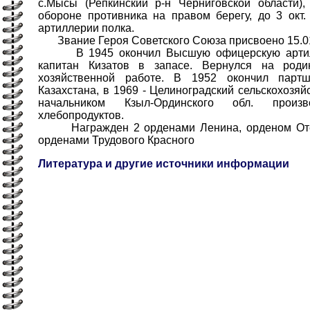
с.Мысы (Репкинский р-н Черниговской области),
обороне противника на правом берегу, до 3 окт.
артиллерии полка.
Звание Героя Советского Союза присвоено 15.01
В 1945 окончил Высшую офицерскую артилл
капитан Кизатов в запасе. Вернулся на род
хозяйственной работе. В 1952 окончил парт
Казахстана, в 1969 - Целиноградский сельскохозяй
начальником Кзыл-Ординского обл. произв
хлебопродуктов.
Награжден 2 орденами Ленина, орденом Отече
орденами Трудового Красного
Литература и другие источники информации