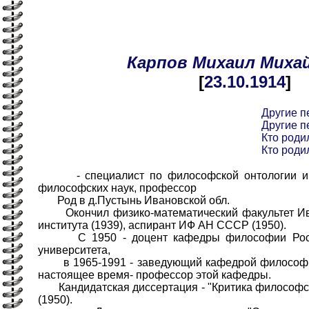
Карпов
Михаил
Миха
[
23.10
.1914
]
Другие п
Другие п
Кто родил
Кто родил
- специалист по философской онтологии и ф
философских наук, профессор
Род в д.Пустынь Ивановской обл.
Окончил физико-математический факультет Ива
института (1939), аспирант ИФ АН СССР (1950).
С 1950 - доцент кафедры философии Ростов
университета,
в 1965-1991 - заведующий кафедрой философии
настоящее время- профессор этой кафедры.
Кандидатская диссертация - "Критика философск
(1950).