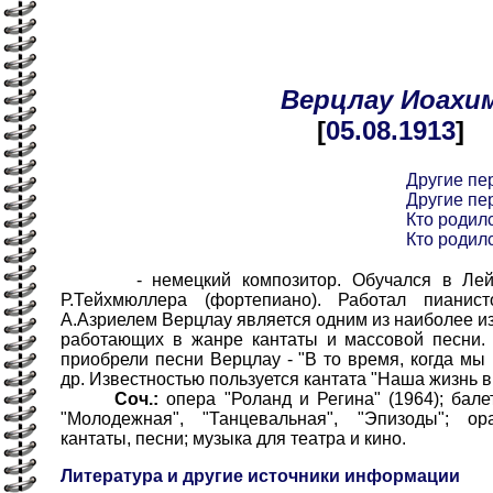
Верцлау
Иоахи
[
05.08
.1913
]
Другие пе
Другие пе
Кто родилс
Кто родилс
- немецкий композитор. Обучался в Лейпц
Р.Тейхмюллера (фортепиано). Работал пиани
А.Азриелем Верцлау является одним из наиболее и
работающих в жанре кантаты и массовой песни.
приобрели песни Верцлау - "В то время, когда мы
др. Известностью пользуется кантата "Наша жизнь в 
Соч.:
опера "Роланд и Регина" (1964); бале
"Молодежная", "Танцевальная", "Эпизоды"; ор
кантаты, песни; музыка для театра и кино.
Литература и другие источники информации