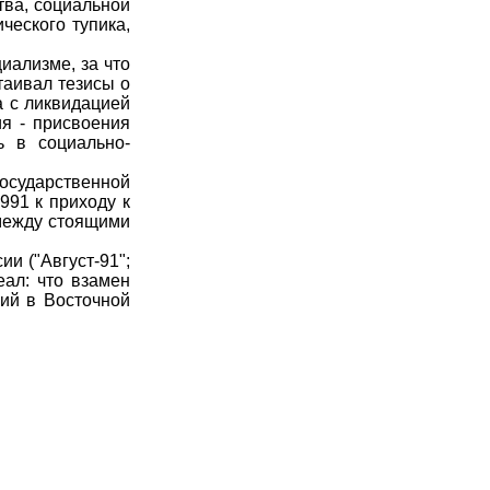
ва, социальной
ческого тупика,
иализме, за что
таивал тезисы о
а с ликвидацией
ия - присвоения
ь в социально-
сударственной
991 к приходу к
 между стоящими
и ("Август-91";
еал: что взамен
ций в Восточной