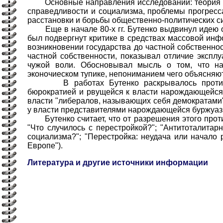
Основные направления исследований: теория про
справедливости и социализма, проблемы прогресса
расстановки и борьбы общественно-политических с
Еще в начале 80-х гг. Бутенко выдвинул идею о 
был подвергнут критике в средствах массовой инф
возникновении государства до частной собственно
частной собственности, показывал отличие эксплу
чужой воли. Обосновывал мысль о том, что на
эконочиеском тупике, непониманием чего объясняю
В работах Бутенко раскрывалось противоре
бюрократией и рвущейся к власти нарождающейся б
власти "либералов, называющих себя демократами"
у власти представителями нарождающейся буржуаз
Бутенко считает, что от разрешения этого против
"Что случилось с перестройкой?"; "Антитоталитар
социализма?"; "Перестройка: неудача или начало 
Европе").
Литература и другие источники информации