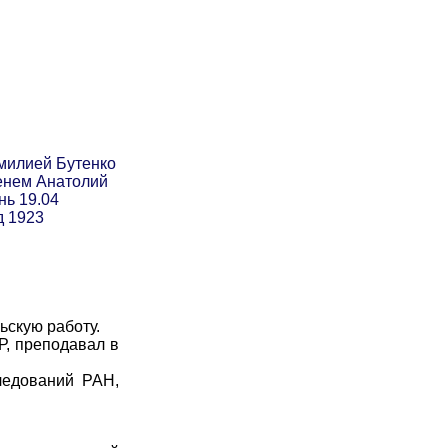
милией Бутенко
енем Анатолий
нь 19.04
д 1923
скую работу.
, преподавал в
ледований РАН,