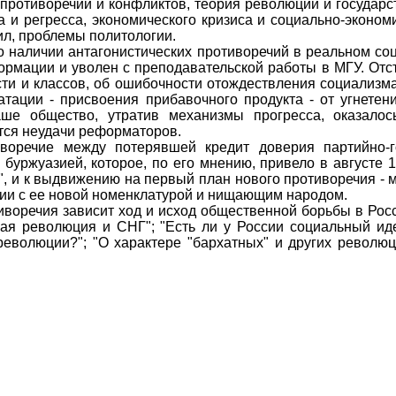
тиворечий и конфликтов, теория революции и государст
 и регресса, экономического кризиса и социально-экономи
ил, проблемы политологии.
наличии антагонистических противоречий в реальном соц
ормации и уволен с преподавательской работы в МГУ. Отс
сти и классов, об ошибочности отождествления социализм
атации - присвоения прибавочного продукта - от угнетен
ше общество, утратив механизмы прогресса, оказалос
тся неудачи реформаторов.
чие между потерявшей кредит доверия партийно-го
уржуазией, которое, по его мнению, привело в августе 1
, и к выдвижению на первый план нового противоречия -
ии с ее новой номенклатурой и нищающим народом.
оречия зависит ход и исход общественной борьбы в Росси
ная революция и СНГ"; "Есть ли у России социальный ид
революции?"; "О характере "бархатных" и других револю