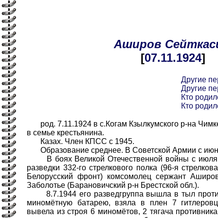
Аширов
Сейткас
[
07.11
.1924
]
Другие п
Другие п
Кто родил
Кто родил
род. 7.11.1924 в с.Когам Кзылкумского р-на Чимк
в семье крестьянина.
Казах. Член КПСС с 1945.
Образование среднее. В Советской Армии с июн
В боях Великой Отечественной войны с июля 1
разведки 332-го стрелкового полка (96-я стрелкова
Белорусский фронт) комсомолец сержант Аширов
Заболотье (Барановичский р-н Брестской обл.).
8.7.1944 его разведгруппа вышла в тыл против
миномётную батарею, взяла в плен 7 гитлеров
вывела из строя 6 миномётов, 2 тягача противника