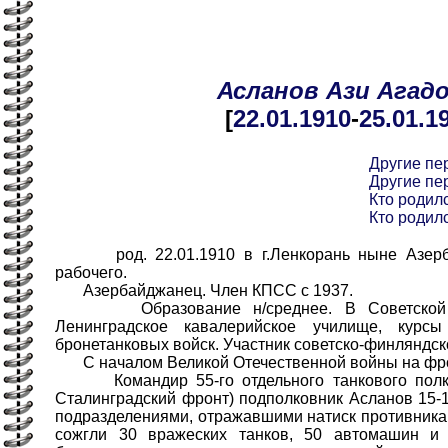
Асланов
Ази
Агад
[
22.01
.1910
-
25.01
.1
Другие пе
Другие пе
Кто родилс
Кто родилс
род. 22.01.1910 в г.Ленкорань ныне Азерб
рабочего.
Азербайджанец. Член КПСС с 1937.
Образование н/среднее. В Советской А
Ленинградское кавалерийское училище, курс
бронетанковых войск. Участник советско-финляндск
С началом Великой Отечественной войны на фр
Командир 55-го отдельного танкового полка 
Сталинградский фронт) подполковник Асланов 15-1
подразделениями, отражавшими натиск противника.
сожгли 30 вражеских танков, 50 автомашин и 