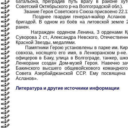
батальона, преградив путь врагу в районе ху
Советский Октябрьского р-на Волгоградской обл.).
Звание Героя Советского Союза присвоено 22.12
Позднее гвардии генерал-майор Асланов ко
бригадой. В одном из боёв на литовской земле 
ранен.
Награжден орденом Ленина, 3 орденами Кра
Суворова 2 ст., Александра Невского, Отечественн
Красной Звезды, медалями.
Памятники Герою установлены в парке им. Киров
совхоза, носящего его имя, в Ленкоранском р-н
офицеров в Баку, улица в Волгограде, танкер, шк
Ленкорани создан Дом-музей Героя. Навечно за
Бакинского высшего общевойскового командног
Совета Азербайджанской ССР. Ему посвящена
Асланов».
Литература и другие источники информации