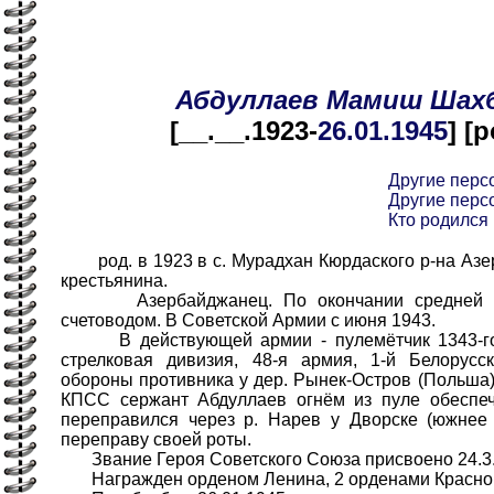
Абдуллаев
Мамиш
Шах
[__.__.1923-
26.01
.1945
] [
Другие перс
Другие пер
Кто родился 
род. в 1923 в с. Мурадхан Кюрдаского р-на Азе
крестьянина.
Азербайджанец. По окончании средней шк
счетоводом. В Советской Армии с июня 1943.
В действующей армии - пулемётчик 1343-го с
стрелковая дивизия, 48-я армия, 1-й Белорус
обороны противника у дер. Рынек-Остров (Польша)
КПСС сержант Абдуллаев огнём из пуле обеспеч
переправился через р. Нарев у Дворске (южнее 
переправу своей роты.
Звание Героя Советского Союза присвоено 24.3.
Награжден орденом Ленина, 2 орденами Красной