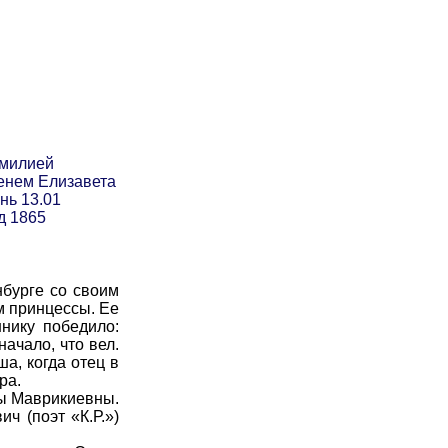
амилией
енем Елизавета
нь 13.01
д 1865
бурге со своим
м принцессы. Ее
ннику победило:
ачало, что вел.
а, когда отец в
ра.
ты Маврикиевны.
ч (поэт «К.Р.»)