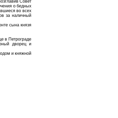
возглавив Совет
ечения о бедных
авшиеся во всех
ов за наличный
нте сына князя
е в Петрограде
орный дворец и
одом и княжной