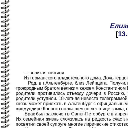
Елиз
[
13
— великая княгиня.
Из германского владетельного дома. Дочь герцога
Род. в г.Альтенбурге, близ Лейпцига. Получила
троюродным братом великим князем Константином К
родители противились отъезду дочери в Россию, 
родители уступили. 18-летняя невеста телеграммой
князь может приехать в Альтенбург с официальным
вицмундире Конного полка шел по лестнице замка, н
Брак был заключен в Санкт-Петербурге в апреле 
Их семейная жизнь сложилась на редкость счастли
посвятил своей супруге многие лирические стихотв