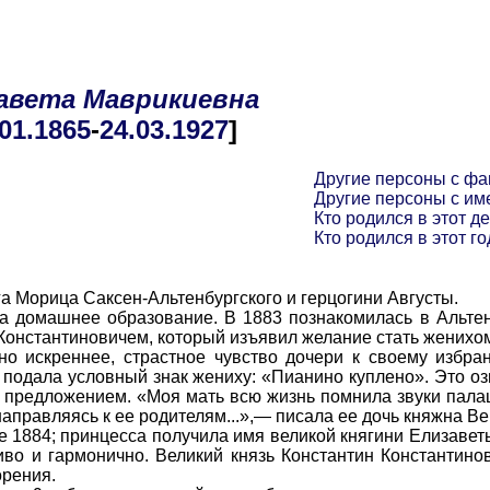
авета
Маврикиевна
.01
.1865
-
24.03
.1927
]
Другие персоны с ф
Другие персоны с им
Кто родился в этот де
Кто родился в этот го
 Морица Саксен-Альтенбургского и герцогини Августы.
 домашнее образование. В 1883 познакомилась в Альтен
онстантиновичем, который изъявил желание стать женихо
но искреннее, страстное чувство дочери к своему избра
 подала условный знак жениху: «Пианино куплено». Это озн
 предложением. «Моя мать всю жизнь помнила звуки палаш
аправляясь к ее родителям...»,— писала ее дочь княжна Ве
1884; принцесса получила имя великой княгини Елизаве
во и гармонично. Великий князь Константин Константинови
орения.