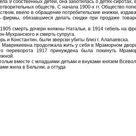
 9 собственных детей, она заботилась о детях-сиротах, 
готворительных обществ. С начала 1900-х гг. Общество поп
ьством, ввело в обращение потребительские книжки, издав
сь фирмы, обязавшиеся делать скидки при продаже товар
5 смерть дочери княжны Натальи, в 1914 гибель на фро
ион-Мухранского и смерть супруга.
 и Константин, были зверски убиты близ г. Алапаевска.
аврикиевна продолжала жить у себя в Мраморном дворц
ого переворота 1917 принуждена была покинуть Мрам
ежной.
ольм вместе с младшими детьми и внуками князем Всевол
ами жила в Бельгии, а оттуда