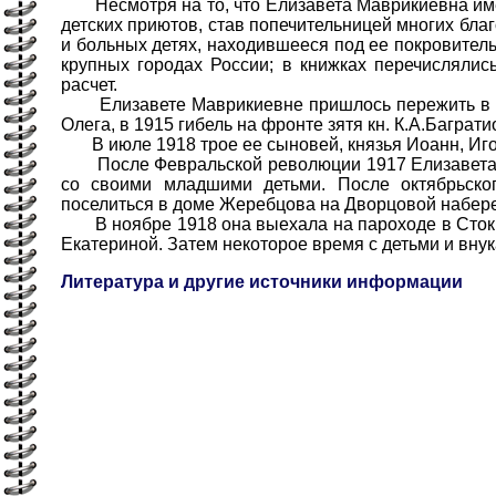
Несмотря на то, что Елизавета Маврикиевна имела
детских приютов, став попечительницей многих бла
и больных детях, находившееся под ее покровител
крупных городах России; в книжках перечисляли
расчет.
Елизавете Маврикиевне пришлось пережить в 190
Олега, в 1915 гибель на фронте зятя кн. К.А.Баграт
В июле 1918 трое ее сыновей, князья Иоанн, Игорь
После Февральской революции 1917 Елизавета М
со своими младшими детьми. После октябрьск
поселиться в доме Жеребцова на Дворцовой набер
В ноябре 1918 она выехала на пароходе в Стокг
Екатериной. Затем некоторое время с детьми и внук
Литература и другие источники информации