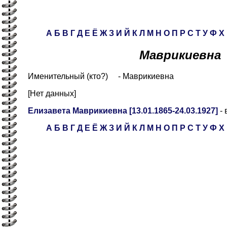
А
Б
В
Г
Д
Е
Ё
Ж
З
И
Й
К
Л
М
Н
О
П
Р
С
Т
У
Ф
Х
Маврикиевна
Именительный (кто?) - Маврикиевна
[Нет данных]
Елизавета Маврикиевна [13.01.1865-24.03.1927]
- 
А
Б
В
Г
Д
Е
Ё
Ж
З
И
Й
К
Л
М
Н
О
П
Р
С
Т
У
Ф
Х