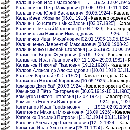
Калашников Иван Макарович [__.__.1922-12.04.1945] 
Калашников Пётр Макарович [19.06.1910-10.11.1980
Калашников Юрий Васильевич [30.05.1924]
- Кавале
Калдыбаев Ибрагим [06.01.1918]
- Кавалер ордена 
Калинин Константин Михайлович [03.07.1925]
- Кава
Калинин Николай Иванович [15.04.1923]
- Кавалер о
Калининский Николай Никандрович [__.__.1926-__.05
Калиничев Иван Михайлович [02.01.1906-13.05.1954
Калиниченко Лаврентий Максимович [08.09.1908-23.
Калиниченко Николай Егорович [12.06.1925-10.06.19
Калмыков Борис Фёдорович [05.09.1925]
- Кавалер 
Калмыков Иван Иванович [07.11.1924-29.09.1982]
- 
Калмыков Николай Павлович [19.12.1920]
- Кавалер
Калоев Александр Александрович [10.01.1918-03.11.
Калтаев Карабай [05.05.1923]
- Кавалер ордена Слав
Кальченко Николай Карпович [10.06.1925]
- Кавалер
Камаров Дженбай [20.03.1924]
- Кавалер ордена Сла
Каминский Пётр Григорьевич [30.05.1919-18.01.1983
Камчугов Виктор Петрович [12.02.1923]
- Кавалер ор
Камышев Евгений Викторович [__.__.1924] {род.1924
Капитанов Иван Трофимович [__.__.1912-02.02.1992] 
Капитонов Михаил Михайлович [13.09.1926]
- Кавал
Капленко Василий Петрович [31.03.1914-03.11.1984]
Капорин Александр Емельянович [12.12.1924]
- Кава
Капустин Иван Алексеевич [28.01.1924]
- Кавалер о