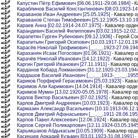
Капустин Пётр Ефимович [06.06.1911-29.08.1984]
- К
Караблинов Василий Константинович [08.03.1923-14
Караванов Иван Андреевич [25.05.1925]
- Кавалер о
Караванов Степан Тимофеевич [25.12.1905-13.10.19
Караев Анна [02.02.1914-24.07.1975]
- Кавалер орде
Карандевич Василий Филиппович [03.02.1915-12.02.
Карапетян Гурген Рубенович [09.12.1936]
- Герой Со
Карапитьян Григорий Осипович [10.03.1917-12.01.19
Карасёв Николай Трофимович [__.__.1923-27.09.1946]
Караханян Исаак Погосович [01.06.1921]
- Кавалер 
Карачёв Николай Иванович [14.12.1922]
- Кавалер о
Каргин Григорий Иванович [27.11.1911]
- Кавалер ор
Карданов Кобард Локманович [31.12.1920-23.03.194
Кардашов Василий Иванович [__.__.1913-__.__.1955]
Кариков Порфирий Герасимович [25.03.1923]
- Кава
Каримов Али Каримович [14.04.1914]
- Кавалер орде
Каримов Мумин [13.02.1920-05.05.1978]
- Кавалер о
Карлов Виктор Васильевич [07.02.1925]
- Кавалер ор
Карлов Дмитрий Андреевич [10.03.1923]
- Кавалер о
Кармазин Александр Васильевич [10.10.1913-06.12.
Карпов Дмитрий Афанасьевич [__.__.1911-28.06.1956]
Карпов Павел Алексеевич [12.06.1924]
- Кавалер ор
Карпов Сергей Поликарпович [12.11.1924-03.05.1945
Карымшаков Абдыкасым [10.05.1909]
- Кавалер орд
Касинцев Аркадий Кузьмич [03.01.1923-31.08.1991]
-