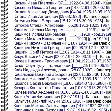
Касьян Иван Павлович [07.11.1922-04.06.1994]
- Кав
Касьянов Николай Георгиевич [14.02.1918-26.06.199
Катаев Александр Демидович [04.04.1925-13.05.1980
Катана Иван Антонович [09.08.1923]
- Кавалер орде
Катечкин Иван Егорович [15.12.1916-30.06.1986]
- Ка
Катюков Степан Алексеевич [05.08.1913-18.03.1967]
Кашимов Ислам Магеррам оглы [__.__.1919] {род.191
Кашимов Ислам Майрамович [__.__.1919] {род.1919г
Кашин Михаил Николаевич [__.__.1920] {род.1920г.}
Кашин Николай Васильевич [14.07.1924]
- Кавалер о
Кашинец Николай Григорьевич [09.08.1912-12.02.199
Кашкин Юрий Петрович [12.02.1914-18.11.1990]
- Ка
Кекух Василий Ильич [02.01.1921-28.03.1994]
- Кава
Келеев Николай Трофимович [21.04.1921-18.07.1957
Кечил-Ооул Тулуш Балданович [__.__.1914-10.06.1945
Киёк Надежда Александровна [28.08.1920]
- Кавалер
Кибальный Василий Захарович [02.01.1925-30.10.19
Кивгила Николай Григорьевич [06.12.1909-15.11.199
Кизилов Сакип Бакубович [18.03.1914-07.10.1980]
- 
Кизиров Константин Панастович [10.05.1918-29.06.1
Килеев Илья Андреевич [01.08.1922-14.03.1981]
- Ка
Килин Устин Филиппович [13.07.1914]
- Кавалер орд
Кильпута Василий Ильич [25.02.1918]
- Кавалер орд
Киняшов Михаил Александрович [14.09.1924-02.06.1
Киприянов Иван Петрович [19.07.1914-16.02.1985]
- 