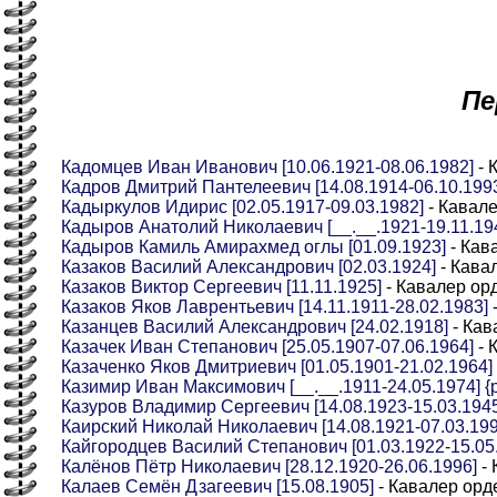
Пе
Кадомцев Иван Иванович [10.06.1921-08.06.1982]
- 
Кадров Дмитрий Пантелеевич [14.08.1914-06.10.199
Кадыркулов Идирис [02.05.1917-09.03.1982]
- Кавале
Кадыров Анатолий Николаевич [__.__.1921-19.11.1944
Кадыров Камиль Амирахмед оглы [01.09.1923]
- Кав
Казаков Василий Александрович [02.03.1924]
- Кава
Казаков Виктор Сергеевич [11.11.1925]
- Кавалер ор
Казаков Яков Лаврентьевич [14.11.1911-28.02.1983]
Казанцев Василий Александрович [24.02.1918]
- Кав
Казачек Иван Степанович [25.05.1907-07.06.1964]
- 
Казаченко Яков Дмитриевич [01.05.1901-21.02.1964]
Казимир Иван Максимович [__.__.1911-24.05.1974] {р
Казуров Владимир Сергеевич [14.08.1923-15.03.1945
Каирский Николай Николаевич [14.08.1921-07.03.199
Кайгородцев Василий Степанович [01.03.1922-15.05
Калёнов Пётр Николаевич [28.12.1920-26.06.1996]
- 
Калаев Семён Дзагеевич [15.08.1905]
- Кавалер орд