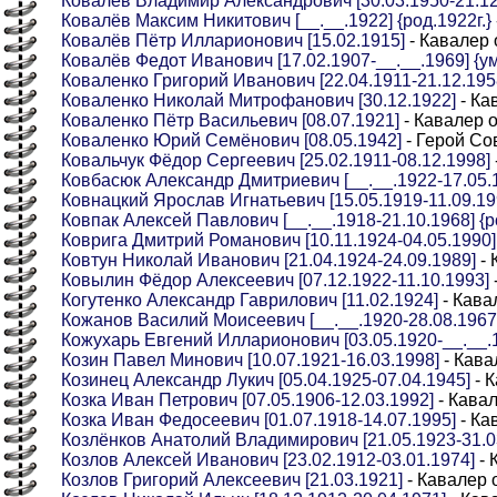
Ковалёв Владимир Александрович [30.03.1950-21.12
Ковалёв Максим Никитович [__.__.1922] {род.1922г.}
Ковалёв Пётр Илларионович [15.02.1915]
- Кавалер 
Ковалёв Федот Иванович [17.02.1907-__.__.1969] {ум
Коваленко Григорий Иванович [22.04.1911-21.12.195
Коваленко Николай Митрофанович [30.12.1922]
- Ка
Коваленко Пётр Васильевич [08.07.1921]
- Кавалер 
Коваленко Юрий Семёнович [08.05.1942]
- Герой Со
Ковальчук Фёдор Сергеевич [25.02.1911-08.12.1998]
Ковбасюк Александр Дмитриевич [__.__.1922-17.05.19
Ковнацкий Ярослав Игнатьевич [15.05.1919-11.09.19
Ковпак Алексей Павлович [__.__.1918-21.10.1968] {ро
Коврига Дмитрий Романович [10.11.1924-04.05.1990]
Ковтун Николай Иванович [21.04.1924-24.09.1989]
- 
Ковылин Фёдор Алексеевич [07.12.1922-11.10.1993]
Когутенко Александр Гаврилович [11.02.1924]
- Кава
Кожанов Василий Моисеевич [__.__.1920-28.08.1967] 
Кожухарь Евгений Илларионович [03.05.1920-__.__.19
Козин Павел Минович [10.07.1921-16.03.1998]
- Кава
Козинец Александр Лукич [05.04.1925-07.04.1945]
- 
Козка Иван Петрович [07.05.1906-12.03.1992]
- Кава
Козка Иван Федосеевич [01.07.1918-14.07.1995]
- Ка
Козлёнков Анатолий Владимирович [21.05.1923-31.0
Козлов Алексей Иванович [23.02.1912-03.01.1974]
- 
Козлов Григорий Алексеевич [21.03.1921]
- Кавалер 