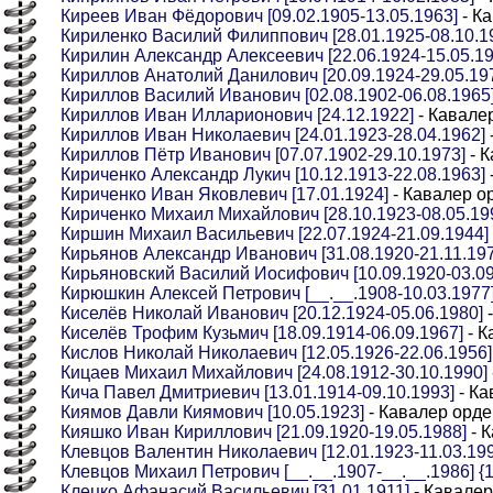
Киреев Иван Фёдорович [09.02.1905-13.05.1963]
- К
Кириленко Василий Филиппович [28.01.1925-08.10.1
Кирилин Александр Алексеевич [22.06.1924-15.05.19
Кириллов Анатолий Данилович [20.09.1924-29.05.19
Кириллов Василий Иванович [02.08.1902-06.08.1965
Кириллов Иван Илларионович [24.12.1922]
- Кавале
Кириллов Иван Николаевич [24.01.1923-28.04.1962]
Кириллов Пётр Иванович [07.07.1902-29.10.1973]
- К
Кириченко Александр Лукич [10.12.1913-22.08.1963]
Кириченко Иван Яковлевич [17.01.1924]
- Кавалер о
Кириченко Михаил Михайлович [28.10.1923-08.05.19
Киршин Михаил Васильевич [22.07.1924-21.09.1944]
Кирьянов Александр Иванович [31.08.1920-21.11.197
Кирьяновский Василий Иосифович [10.09.1920-03.09
Кирюшкин Алексей Петрович [__.__.1908-10.03.1977] 
Киселёв Николай Иванович [20.12.1924-05.06.1980]
-
Киселёв Трофим Кузьмич [18.09.1914-06.09.1967]
- К
Кислов Николай Николаевич [12.05.1926-22.06.1956]
Кицаев Михаил Михайлович [24.08.1912-30.10.1990]
Кича Павел Дмитриевич [13.01.1914-09.10.1993]
- Ка
Киямов Давли Киямович [10.05.1923]
- Кавалер орде
Кияшко Иван Кириллович [21.09.1920-19.05.1988]
- 
Клевцов Валентин Николаевич [12.01.1923-11.03.199
Клевцов Михаил Петрович [__.__.1907-__.__.1986] {1
Клецко Афанасий Васильевич [31.01.1911]
- Кавалер