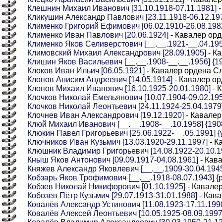
Клешнин Михаил Иванович [31.10.1918-07.11.1981]
-
Кликушин Александр Павлович [23.11.1918-06.12.19
Клименко Григорий Ефимович [06.02.1910-26.08.198
Клименко Иван Павлович [20.06.1924]
- Кавалер орд
Клименко Яков Селиверстович [__.__.1921-__.04.1956
Климовский Михаил Александрович [28.09.1905]
- К
Клишин Яков Васильевич [__.__.1908-__.__.1956] {1
Клоков Иван Ильич [06.05.1921]
- Кавалер ордена С
Клопов Анисим Андреевич [14.05.1914]
- Кавалер ор
Клопов Михаил Иванович [16.10.1925-20.01.1980]
- 
Клочков Николай Емельянович [10.07.1904-09.02.195
Клочков Николай Леонтьевич [24.11.1924-25.04.1979
Клочнев Иван Александрович [19.12.1920]
- Кавалер
Клюй Михаил Иванович [__.__.1908-__.10.1958] {190
Клюкин Павел Григорьевич [25.06.1922-__.05.1991] {
Ключников Иван Кузьмич [13.03.1920-29.11.1997]
- К
Клюшник Владимир Григорьевич [14.08.1922-20.10.1
Кныш Яков Антонович [09.09.1917-04.08.1961]
- Кав
Княжев Александр Яковлевич [__.__.1909-30.04.1945]
Кобзарь Яков Трофимович [__.__.1918-08.07.1943] {р
Кобзев Николай Никифорович [01.10.1925]
- Кавале
Кобозев Пётр Кузьмич [29.07.1913-31.01.1988]
- Кава
Ковалёв Александр Устинович [11.08.1923-17.11.199
Ковалёв Алексей Леонтьевич [10.05.1925-08.09.1997