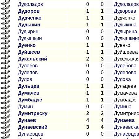
Дудоладов
0
0
Дудоладов
Дудоров
1
1
Дудорова
Дудченко
1
1
Дудченко
Дудыкин
1
1
Дудыкина
Дудырин
0
0
Дудырина
Дудышкин
0
0
Дудышкин
Дуенко
1
1
Дуенко
Дуйшеев
1
1
Дуйшеева
Дукельский
2
3
Дукельска
Дулебов
0
0
Дулебова
Дулепов
0
0
Дулепова
Дулов
0
0
Дулова
Дульцев
1
1
Дульцева
Думачев
1
1
Думачева
Думбадзе
1
1
Думбадзе
Думин
0
0
Думина
Думитреску
2
2
Думитриес
Дунаев
4
4
Дунаева
Дунаевский
3
4
Дунаевска
Дунаевцев
0
0
Дунаевце