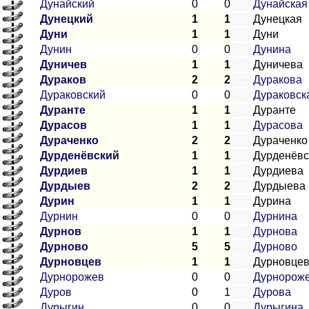
Дунайский
0
0
Дунайская
Дунецкий
1
1
Дунецкая
Дуни
1
1
Дуни
Дунин
0
0
Дунина
Дуничев
1
1
Дуничева
Дураков
2
2
Дуракова
Дураковский
0
0
Дураковск
Дуранте
1
1
Дуранте
Дурасов
1
1
Дурасова
Дураченко
2
2
Дураченко
Дурденёвский
1
1
Дурденёвс
Дурдиев
1
1
Дурдиева
Дурдыев
2
2
Дурдыева
Дурин
1
1
Дурина
Дурнин
0
0
Дурнина
Дурнов
1
1
Дурнова
Дурново
5
5
Дурново
Дурновцев
1
1
Дурновце
Дурнорожев
0
0
Дурнорож
Дуров
0
1
Дурова
Дурыгин
0
0
Дурыгина