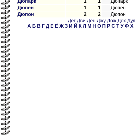
Дюпарк
1
1
Дюпарк
Дюпен
1
1
Дюпен
Дюпон
2
2
Дюпон
Дёг
Дви
Ден
Джу
Дож
Дох
Ду
А
Б
В
Г
Д
Е
Ё
Ж
З
И
Й
К
Л
М
Н
О
П
Р
С
Т
У
Ф
Х