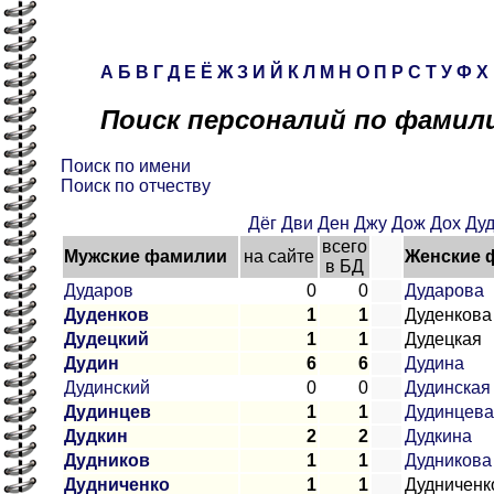
А
Б
В
Г
Д
Е
Ё
Ж
З
И
Й
К
Л
М
Н
О
П
Р
С
Т
У
Ф
Х
Поиск персоналий по фамили
Поиск по имени
Поиск по отчеству
Дёг
Дви
Ден
Джу
Дож
Дох
Ду
всего
Мужские фамилии
на сайте
Женские 
в БД
Дударов
0
0
Дударова
Дуденков
1
1
Дуденкова
Дудецкий
1
1
Дудецкая
Дудин
6
6
Дудина
Дудинский
0
0
Дудинская
Дудинцев
1
1
Дудинцева
Дудкин
2
2
Дудкина
Дудников
1
1
Дудникова
Дудниченко
1
1
Дудниченк