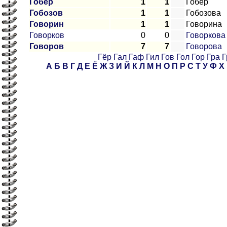
Гобер
1
1
Гобер
Гобозов
1
1
Гобозова
Говорин
1
1
Говорина
Говорков
0
0
Говоркова
Говоров
7
7
Говорова
Гёр
Гал
Гаф
Гил
Гов
Гол
Гор
Гра
Г
А
Б
В
Г
Д
Е
Ё
Ж
З
И
Й
К
Л
М
Н
О
П
Р
С
Т
У
Ф
Х