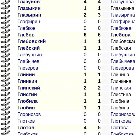
Глазунов
4
4
Глазунова
Глазыкин
1
1
Глазыкина
Глазырин
2
3
Глазырина
Глафирин
0
0
Глафирин
Глебков
0
0
Глебкова
Глебов
6
6
Глебова
Глебовский
1
1
Глебовска
Глебский
1
1
Глебская
Глебушкин
0
0
Глебушкин
Глебычев
0
0
Глебычев
Глезеров
0
0
Глезерова
Глинин
1
1
Глинина
Глинкин
1
1
Глинкина
Глинский
2
2
Глинская
Глистин
1
1
Глистина
Глобила
1
1
Глобила
Глобин
1
1
Глобина
Глориозов
0
0
Глориозов
Глотков
0
0
Глоткова
Глотов
4
5
Глотова
Глубоков
0
0
Глубокова