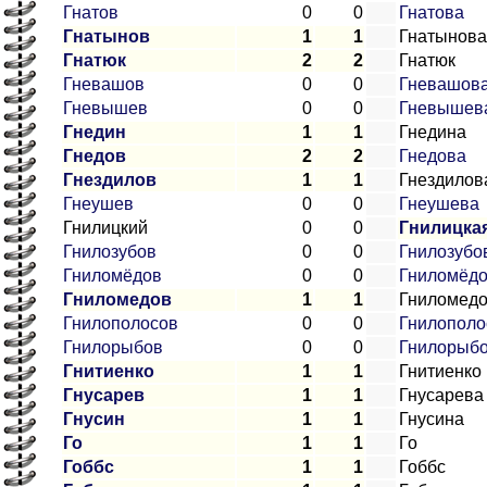
Гнатов
0
0
Гнатова
Гнатынов
1
1
Гнатынова
Гнатюк
2
2
Гнатюк
Гневашов
0
0
Гневашов
Гневышев
0
0
Гневышев
Гнедин
1
1
Гнедина
Гнедов
2
2
Гнедова
Гнездилов
1
1
Гнездилов
Гнеушев
0
0
Гнеушева
Гнилицкий
0
0
Гнилицка
Гнилозубов
0
0
Гнилозубо
Гниломёдов
0
0
Гниломёд
Гниломедов
1
1
Гниломед
Гнилополосов
0
0
Гнилополо
Гнилорыбов
0
0
Гнилорыб
Гнитиенко
1
1
Гнитиенко
Гнусарев
1
1
Гнусарева
Гнусин
1
1
Гнусина
Го
1
1
Го
Гоббс
1
1
Гоббс