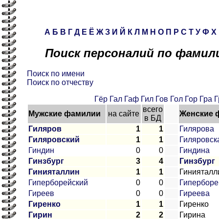
А
Б
В
Г
Д
Е
Ё
Ж
З
И
Й
К
Л
М
Н
О
П
Р
С
Т
У
Ф
Х
Поиск персоналий по фамили
Поиск по имени
Поиск по отчеству
Гёр
Гал
Гаф
Гил
Гов
Гол
Гор
Гра
Г
всего
Мужские фамилии
на сайте
Женские 
в БД
Гиляров
1
1
Гилярова
Гиляровский
1
1
Гиляровск
Гиндин
0
0
Гиндина
Гинзбург
3
4
Гинзбург
Гинияталлин
1
1
Гинияталл
Гиперборейский
0
0
Гиперборе
Гиреев
0
0
Гиреева
Гиренко
1
1
Гиренко
Гирин
2
2
Гирина