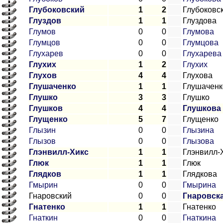
Глубоковский
1
2
Глубоковс
Глуздов
1
1
Глуздова
Глумов
0
0
Глумова
Глумцов
0
0
Глумцова
Глухарев
0
0
Глухарева
Глухих
1
2
Глухих
Глухов
4
4
Глухова
Глушаченко
1
1
Глушаченк
Глушко
3
3
Глушко
Глушков
4
4
Глушкова
Глущенко
5
7
Глущенко
Глызин
0
0
Глызина
Глызов
0
0
Глызова
Глэнвилл-Хикс
1
1
Глэнвилл-
Глюк
1
1
Глюк
Глядков
1
1
Глядкова
Гмырин
0
0
Гмырина
Гнаровский
0
0
Гнаровск
Гнатенко
1
1
Гнатенко
Гнаткин
0
0
Гнаткина