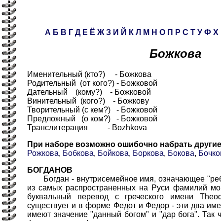
А
Б
В
Г
Д
Е
Ё
Ж
З
И
Й
К
Л
М
Н
О
П
Р
С
Т
У
Ф
Х
Божкова
Именительный (кто?) - Божкова
Родительный (от кого?) - Божковой
Дательный (кому?) - Божковой
Винительный (кого?) - Божкову
Творительный (с кем?) - Божковой
Предложный (о ком?) - Божковой
Транслитерация - Bozhkova
При наборе возможно ошибочно набрать други
Рожкова
,
Бобкова
,
Бойкова
,
Боркова
,
Бокова
,
Бочко
БОГДАНОВ
Богдан - внутрисемейное имя, означающее "ребе
из самых распространенных на Руси фамилий мог
буквальный перевод с греческого имени Theod
существует и в форме Федот и Федор - эти два име
имеют значение "данный богом" и "дар бога". Так