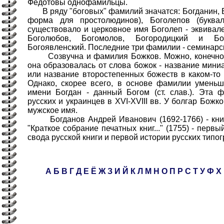
Федотовы однофамильцы.
В ряду "боговых" фамилий значатся: Богданин, 
форма для простолюдинов), Боголепов (буквал
существовало и церковное имя Боголеп - эквивале
Боголюбов, Богомолов, Богородицкий и Бого
Богоявленский. Последние три фамилии - семинарс
Созвучна и фамилия Божков. Можно, конечно, с
она образовалась от слова божок - название мини
или название второстепенных божеств в каком-то
Однако, скорее всего, в основе фамилии умень
имени Богдан - данный Богом (ст. слав.). Эта 
русских и украинцев в XVI-XVIII вв. У болгар Божк
мужское имя.
Богданов Андрей Иванович (1692-1766) - книг
"Краткое собрание печатных книг..." (1755) - перв
свода русской книги и первой истории русских типо
А
Б
В
Г
Д
Е
Ё
Ж
З
И
Й
К
Л
М
Н
О
П
Р
С
Т
У
Ф
Х