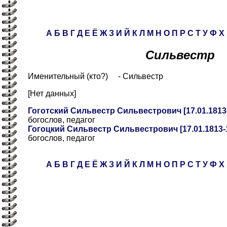
А
Б
В
Г
Д
Е
Ё
Ж
З
И
Й
К
Л
М
Н
О
П
Р
С
Т
У
Ф
Х
Сильвестр
Именительный (кто?) - Сильвестр
[Нет данных]
Гоготский Сильвестр Сильвестрович [17.01.1813-
богослов, педагог
Гогоцкий Сильвестр Сильвестрович [17.01.1813-1
богослов, педагог
А
Б
В
Г
Д
Е
Ё
Ж
З
И
Й
К
Л
М
Н
О
П
Р
С
Т
У
Ф
Х