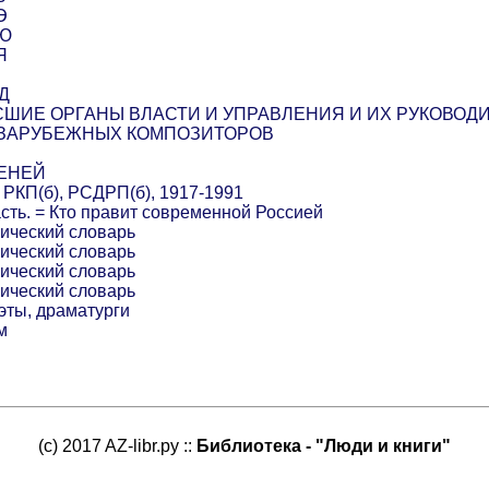
Э
 Ю
Я
БД
ШИЕ ОРГАНЫ ВЛАСТИ И УПРАВЛЕНИЯ И ИХ РУКОВОД
 ЗАРУБЕЖНЫХ КОМПОЗИТОРОВ
ПЕНЕЙ
КП(б), РСДРП(б), 1917-1991
асть. = Кто правит современной Россией
фический словарь
фический словарь
фический словарь
фический словарь
эты, драматурги
м
(c) 2017 AZ-libr.ру ::
Библиотека - "Люди и книги"