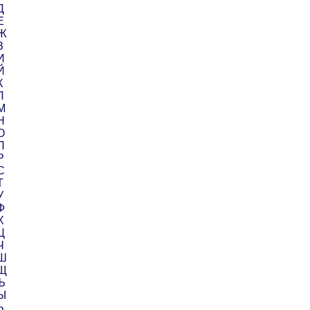
Д
Е
 Ж
З
И
Й
К
Л
М
Н
О
П
Р
С
Т
У
Ф
Х
Ц
Ч
 Ш
 Щ
Ъ
 Ы
Ь