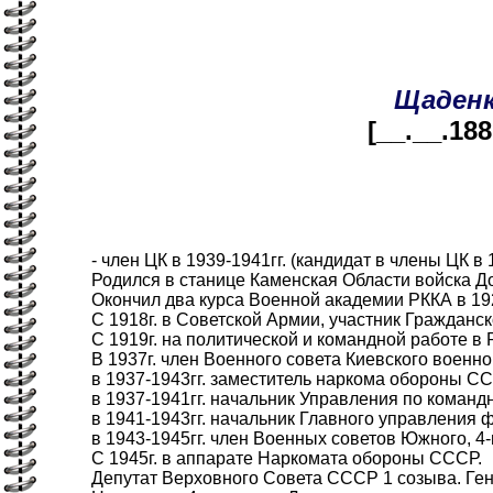
Щаден
[__.__.188
- член ЦК в 1939-1941гг. (кандидат в члены ЦК в 19
Родился в станице Каменская Области войска Донс
Окончил два курса Военной академии РККА в 192
С 1918г. в Советской Армии, участник Гражданск
С 1919г. на политической и командной работе в 
В 1937г. член Военного совета Киевского военног
в 1937-1943гг. заместитель наркома обороны СС
в 1937-1941гг. начальник Управления по команд
в 1941-1943гг. начальник Главного управления 
в 1943-1945гг. член Военных советов Южного, 4-г
С 1945г. в аппарате Наркомата обороны СССР.
Депутат Верховного Совета СССР 1 созыва. Гене