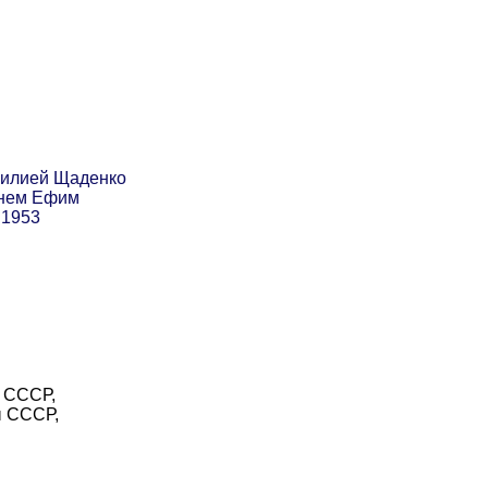
милией Щаденко
енем Ефим
 1953
 СССР,
ы СССР,