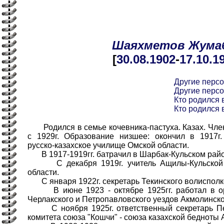
Шаяхметов
Жума
[
30.08
.1902
-
17.10
.1
Другие перс
Другие перс
Кто родился в
Кто родился в
Родился в семье кочевника-пастуха. Казах. Чле
с 1929г. Образование низшее: окончил в 1917г.
русско-казахское училище Омской области.
В 1917-1919гг. батрачил в Шарбак-Кульском райо
С декабря 1919г. учитель Ащилы-Кульской 
области.
С января 1922г. секретарь Текинского волисполк
В июне 1923 - октябре 1925гг. работал в орг
Черлакского и Петропавловского уездов Акмолинско
С ноября 1925г. ответственный секретарь Пет
комитета союза "Кошчи" - союза казахской бедноты 