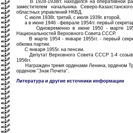
В 1928-1938гг. находился на оперативной раб
заместителем начальника Северо-Казахстанског
областных управлений НКВД.
С июля 1938г. третий, с июля 1939г. второй,
а в июне 1946 - феврале 1954гг. первый секретар
Одновременно в июне 1950 - марте 1954гг
Национальностей Верховного Совета СССР.
В марте 1954 - январе 1955гг. - первый секре
обкома партии.
С января 1955г. на пенсии.
Депутат Верховного Совета СССР 1-4 созыво
1956гг.
Награжден тремя орденами Ленина, орденом Тру
орденом "Знак Почета".
Литература и другие источники информации