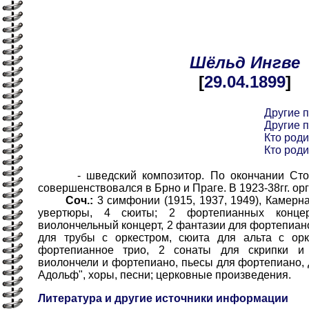
Шёльд
Ингве
[
29.04
.1899
]
Другие 
Другие 
Кто роди
Кто роди
- шведский композитор. По окончании Стокг
совершенствовался в Брно и Праге. В 1923-38гг. ор
Соч.:
3 симфонии (1915, 1937, 1949), Камерн
увертюры, 4 сюиты; 2 фортепианных концерт
виолончельный концерт, 2 фантазии для фортепиан
для трубы с оркестром, сюита для альта с орке
фортепианное трио, 2 сонаты для скрипки и
виолончели и фортепиано, пьесы для фортепиано, д
Адольф", хоры, песни; церковные произведения.
Литература и другие источники информации