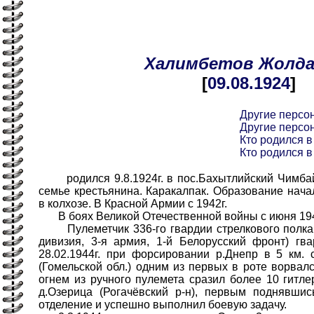
Халимбетов
Жолда
[
09.08
.1924
]
Другие персо
Другие персо
Кто родился в
Кто родился в
родился 9.8.1924г. в пос.Бахытлийский Чимбайс
семье крестьянина. Каракалпак. Образование нача
в колхозе. В Красной Армии с 1942г.
В боях Великой Отечественной войны с июня 194
Пулеметчик 336-го гвардии стрелкового полка (
дивизия, 3-я армия, 1-й Белорусский фронт) гв
28.02.1944г. при форсировании р.Днепр в 5 км. с
(Гомельской обл.) одним из первых в роте ворвал
огнем из ручного пулемета сразил более 10 гитл
д.Озерица (Рогачёвский р-н), первым поднявшис
отделение и успешно выполнил боевую задачу.