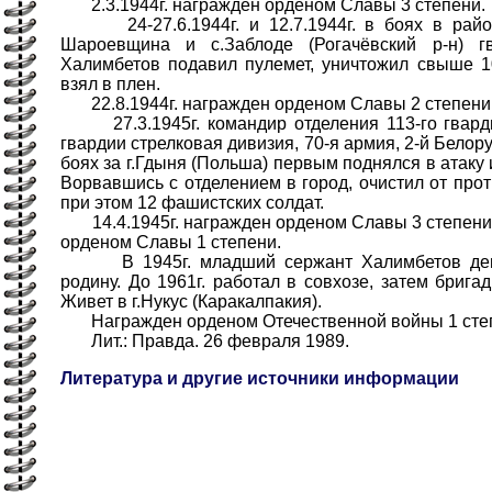
2.3.1944г. награжден орденом Славы 3 степени.
24-27.6.1944г. и 12.7.1944г. в боях в район
Шароевщина и с.Заблоде (Рогачёвский р-н) 
Халимбетов подавил пулемет, уничтожил свыше 1
взял в плен.
22.8.1944г. награжден орденом Славы 2 степени
27.3.1945г. командир отделения 113-го гвардии
гвардии стрелковая дивизия, 70-я армия, 2-й Белор
боях за г.Гдыня (Польша) первым поднялся в атаку 
Ворвавшись с отделением в город, очистил от про
при этом 12 фашистских солдат.
14.4.1945г. награжден орденом Славы 3 степени, 
орденом Славы 1 степени.
В 1945г. младший сержант Халимбетов демо
родину. До 1961г. работал в совхозе, затем брига
Живет в г.Нукус (Каракалпакия).
Награжден орденом Отечественной войны 1 степ
Лит.: Правда. 26 февраля 1989.
Литература и другие источники информации