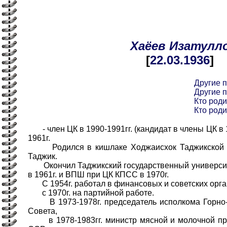
Хаёев
Изатулл
[
22.03
.1936
]
Другие 
Другие 
Кто роди
Кто роди
- член ЦК в 1990-1991гг. (кандидат в члены ЦК в 1
1961г.
Родился в кишлаке Ходжаисхок Таджикской С
Таджик.
Окончил Таджикский государственный университе
в 1961г. и ВПШ при ЦК КПСС в 1970г.
С 1954г. работал в финансовых и советских орга
с 1970г. на партийной работе.
В 1973-1978г. председатель исполкома Горно-
Совета,
в 1978-1983гг. министр мясной и молочной пр