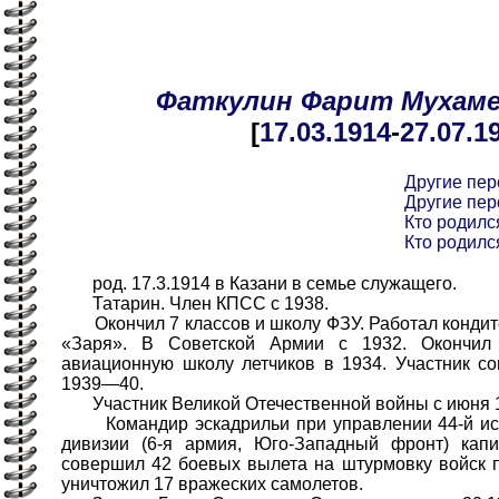
Фаткулин
Фарит
Мухам
[
17.03
.1914
-
27.07
.1
Другие пер
Другие пер
Кто родился
Кто родился
род. 17.3.1914 в Казани в семье служащего.
Татарин. Член КПСС с 1938.
Окончил 7 классов и школу ФЗУ. Работал кондит
«Заря». В Советской Армии с 1932. Окончил
авиационную школу летчиков в 1934. Участник с
1939—40.
Участник Великой Отечественной войны с июня 
Командир эскадрильи при управлении 44-й ист
дивизии (6-я армия, Юго-Западный фронт) капи
совершил 42 боевых вылета на штурмовку войск 
уничтожил 17 вражеских самолетов.