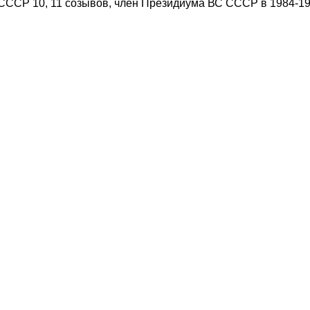
ССР 10, 11 созывов, член Президиума ВС СССР в 1984-198