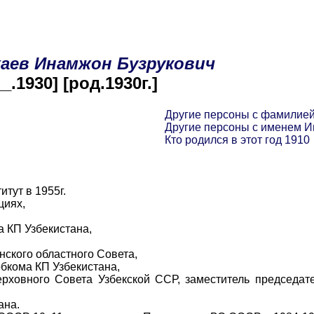
аев
Инамжон
Бузрукович
__.1930] [род.1930г.]
Другие персоны с фамилие
Другие персоны с именем 
Кто родился в этот год 1910
тут в 1955г.
циях,
 КП Узбекистана,
ского областного Совета,
бкома КП Узбекистана,
овного Совета Узбекской ССР, заместитель председат
ана.