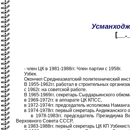
Усманходж
[__.
- член ЦК в 1981-1988гг. Член партии с 1958г.
Узбек.
Окончил Среднеазиатский политехнический инсти
В 1955-1962гг. работал в строительных организа
с 1962г. на советской работе.
В 1965-1969гг. секретарь Сырдарьинского обкома
в 1969-1972гг. в аппарате ЦК КПСС,
в 1972-1974гг. председатель исполкома Наманган
в 1974-1978гг. первый секретарь Андижанского о
в 1978-1983гг. председатель Президиума Верх
Верховного Совета СССР,
в 1983-1988гг. первый секретарь ЦК КП Узбекист