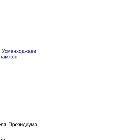
й Усманходжаев
Инамжон
еля Президиума