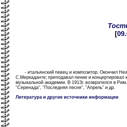
Тост
[
09
- итальянский певец и композитор. Окончил Неап
С.Меркаданте; преподавал пение и концертировал ка
музыкальной академии. В 1913г. возвратился в Рим. 
"Серенада", "Последняя песня", "Апрель" и др.
Литература и другие источники информации