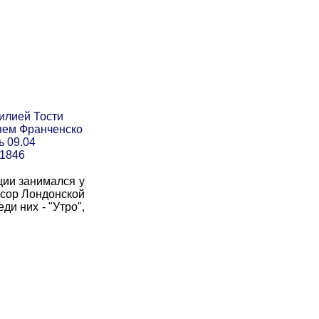
илией Тости
нем Франченско
ь 09.04
 1846
ции занимался у
ссор Лондонской
ди них - "Утро",