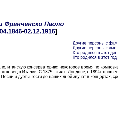
и
Франченско
Паоло
.04
.1846
-
02.12
.1916
]
Другие персоны с фам
Другие персоны с име
Кто родился в этот ден
Кто родился в этот год
олитанскую консерваторию; некоторое время по компози
к певец в Италии. С 1875г. жил в Лондоне; с 1894г. профе
Песни и дуэты Тости до наших дней звучат в концертах, сре