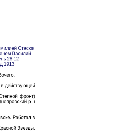
амилией Стасюк
менем Василий
ень 28.12
од 1913
бочего.
 в действующей
Степной фронт)
днепровский р-н
ске. Работал в
Красной Звезды,