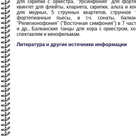
для скрипки с оркестра, "Урсинфония" для форте
квинтет для флейты, кларнета, скрипки, альта и ко
для медных, 5 струнных квартетов, струнное 
фортепианные пьесы, в т.ч. сонаты, балка
"Религионофония" ("Восточная симфония") в 7 час
и др., Балканские танцы для хора с оркестром, х
спектаклям и кинофильмам.
Литература и другие источники информации