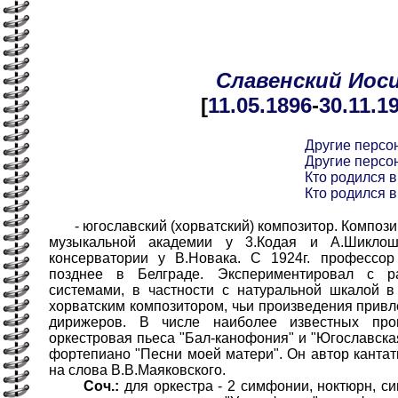
Славенский
Иос
[
11.05
.1896
-
30.11
.1
Другие персо
Другие персо
Кто родился в
Кто родился в
- югославский (хорватский) композитор. Компози
музыкальной академии у 3.Кодая и А.Шикло
консерватории у В.Новака. С 1924г. профессо
позднее в Белграде. Экспериментировал с р
системами, в частности с натуральной шкалой 
хорватским композитором, чьи произведения прив
дирижеров. В числе наиболее известных про
оркестровая пьеса "Бал-канофония" и "Югославская
фортепиано "Песни моей матери". Он автор канта
на слова В.В.Маяковского.
Соч.:
для оркестра - 2 симфонии, ноктюрн, с