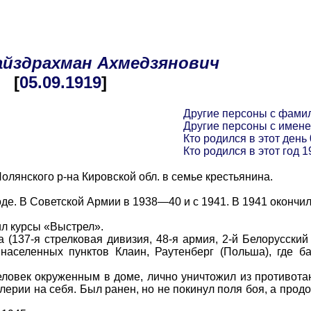
айздрахман
Ахмедзянович
[
05.09
.1919
]
Другие персоны с фами
Другие персоны с имен
Кто родился в этот день 
Кто родился в этот год 1
янского р-на Кировской обл. в семье крестьянина.
е. В Советской Армии в 1938—40 и с 1941. В 1941 оконч
л курсы «Выстрел».
37-я стрелковая дивизия, 48-я армия, 2-й Белорусский
населенных пунктов Клаин, Раутенберг (Польша), где б
овек окруженным в доме, лично уничтожил из противота
лерии на себя. Был ранен, но не покинул поля боя, а прод