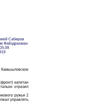
лией Сабиров
ем Файздрахман
05.09
919
ил Камышловское
 фронт) капитан
атальон отразил
нкового ружья 2
олжал управлять