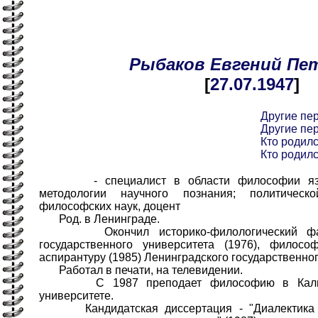
Рыбаков
Евгений
Пе
[
27.07
.1947
]
Другие пе
Другие пе
Кто родилс
Кто родилс
- специалист в области философии язык
методологии научного познания; политическ
философских наук, доцент
Род. в Ленинграде.
Окончил историко-филологический факул
государственного университета (1976), филосо
аспирантуру (1985) Ленинградского государственног
Работал в печати, на телевидении.
С 1987 преподает философию в Калинин
университете.
Кандидатская диссертация - "Диалектика о