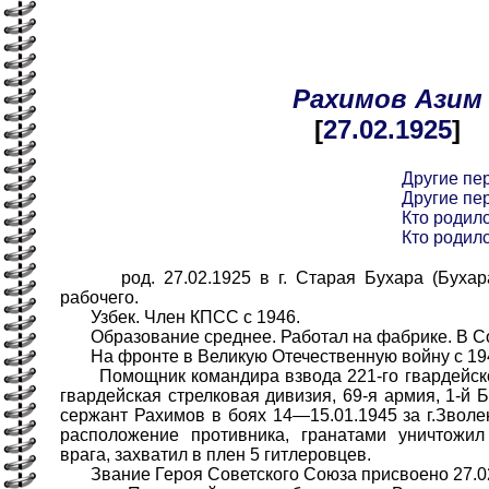
Рахимов
Азим
[
27.02
.1925
]
Другие пе
Другие пе
Кто родилс
Кто родилс
род. 27.02.1925 в г. Старая Бухара (Бухара
рабочего.
Узбек. Член КПСС с 1946.
Образование среднее. Работал на фабрике. В Со
На фронте в Великую Отечественную войну с 19
Помощник командира взвода 221-го гвардейского
гвардейская стрелковая дивизия, 69-я армия, 1-й 
сержант Рахимов в боях 14—15.01.1945 за г.Зволе
расположение противника, гранатами уничтожил
врага, захватил в плен 5 гитлеровцев.
Звание Героя Советского Союза присвоено 27.02