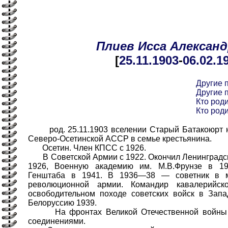
Плиев
Исса
Алексан
[
25.11
.1903
-
06.02
.1
Другие 
Другие 
Кто роди
Кто роди
род. 25.11.1903 вселении Старый Батакоюрт н
Северо-Осетинской АССР в семье крестьянина.
Осетин. Член КПСС с 1926.
В Советской Армии с 1922. Окончил Ленинградск
1926, Военную академию им. М.В.Фрунзе в 1
Генштаба в 1941. В 1936—38 — советник в м
революционной армии. Командир кавалерийск
освободительном походе советских войск в Зап
Белоруссию 1939.
На фронтах Великой Отечественной войны с
соединениями.