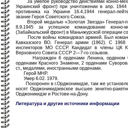
За умелое руководство действиями конно-меха
Украинский фронт) при уничтожении в апр. 1944
противника на Украине 16.4.1944 генерал-лей
звание Героя Советского Союза.
Второй медалью «Золотая Звезда» Генерал-по
8.9.1945 за успешное командование конно-м
(Забайкальский фронт) в Маньчжурской операции сов
После войны командовал армией. Был команд
Кавказского ВО. Генерал армии (1962). С 196
инспекторов МО СССР. Кандидат в члены ЦК 
Верховного Совета СССР 2—7-го созывов.
Награжден 6 орденами Ленина, орденом Ок
орденами Красного Знамени, 2 орденами Суворова 
ст., медалями, иностранными орденами.
Герой МНР.
Умер 6.02. 1979.
Похоронен в г.Орджоникидзе, там же установлен
носят Орджоникидзевское высшее зенитно-ракет
Орджоникидзе и Ростове-на-Дону.
Литература и другие источники информации