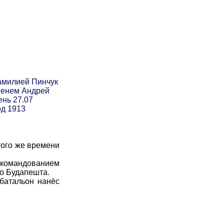
амилией Пинчук
менем Андрей
ень 27.07
од 1913
того же времени
д командованием
до Будапешта.
батальон нанёс