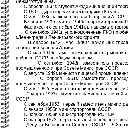
Лензаготпушнина.
С апреля 1934г. студент Академии внешней торг
С 1937г. директор меховой фабрики г.Казань.
С мая 1938г. нарком торговли Татарской АССР.
В январе 1939 - марте 1946гг. нарком торговли 
Фактически с сентября 1941г. в наркомате торгов
С сентября 1941г. уполномоченный ГКО по обе
г.Ленинграда и Ленинградского фронта.
В январе 1942 - мае 1946гг. начальник Управ
снабжения Красной Армии.
С мая 1946г. заместитель министра рыбной п
районов СССР по общим вопросам.
С сентября 1948г. заместитель председ
промышленности при Совете Министров СССР.
С августа 1949г. министр пищевой промышленно
С апреля 1951г. заместитель председа
промышленности при Совете Министров СССР.
С мая 1952г. министр рыбной промышленности 
С марта 1953г. заместитель министра легкой 
СССР.
С сентября 1953г. первый заместитель министра
С января 1955г. министр торговли СССР.
С ноября 1958г. министр торговли РСФСР.
С октября 1972г. персональный пенсионер союзн
Депутат Верховного Совета РСФСР 1, 5-8 созы