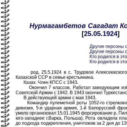
Нурмагамбетов
Сагадат
К
[
25.05
.1924
]
Другие персоны 
Другие персоны 
Кто родился в это
Кто родился в это
род. 25.5.1924 в с. Трудовое Алексеевского 
Казахской ССР в семье крестьянина.
Казах. Член КПСС с 1943.
Окончил 7 классов. Работал заведующим избой
Советской Армии с 1942. В 1943 окончил Туркестан
В действующей армии с мая 1943.
Командир пулеметной роты 1052-го стрелкового
дивизия, 5-я ударная армия, 1-й Белорусский фро
умело организовал 15.01.1945 форсирование р. Пили
юго-западнее г.Варка, Польша). Рота овладела пл
до подхода подкрепления, уничтожив за 2 дня до 12