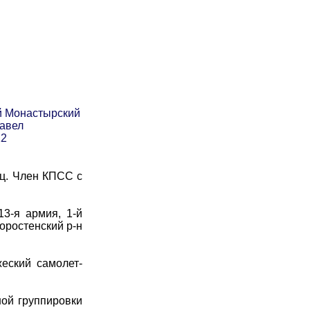
й Монастырский
Павел
12
ец. Член КПСС с
3-я армия, 1-й
оростенский р-н
еский самолет-
ой группировки