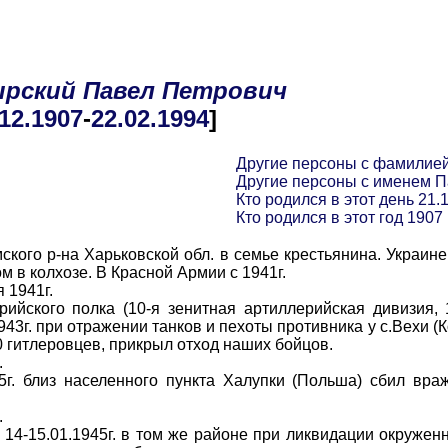
рский
Павел
Петрович
.12
.1907
-
22.02
.1994
]
Другие персоны с фамилие
Другие персоны с именем 
Кто родился в этот день 21.
Кто родился в этот год 1907
ого р-на Харьковской обл. в семье крестьянина. Украин
м в колхозе. В Красной Армии с 1941г.
 1941г.
кого полка (10-я зенитная артиллерийская дивизия, 1
3г. при отражении танков и пехоты противника у с.Вехи (К
 гитлеровцев, прикрыл отход наших бойцов.
.
лиз населенного пункта Халупки (Польша) сбил враж
.
15.01.1945г. в том же районе при ликвидации окруженн