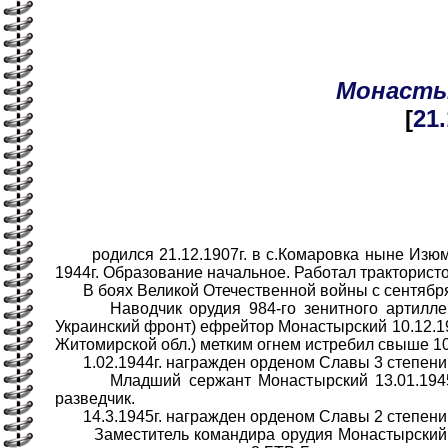
Монасты
[
21
родился 21.12.1907г. в с.Комаровка ныне Изюмск
1944г. Образование начальное. Работал трактористо
В боях Великой Отечественной войны с сентября
Наводчик орудия 984-го зенитного артиллерийс
Украинский фронт) ефрейтор Монастырский 10.12.194
Житомирской обл.) метким огнем истребил свыше 10
1.02.1944г. награжден орденом Славы 3 степени
Младший сержант Монастырский 13.01.1945г. б
разведчик.
14.3.1945г. награжден орденом Славы 2 степени
Заместитель командиpa орудия Монастырский 14-