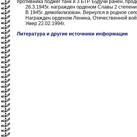
противника поджег танк и 3 БТР. Будучи ранен, про
26.3.1945г. награжден орденом Славы 2 степени, 
В 1945г. демобилизован. Вернулся в родное село.
Награжден орденом Ленина, Отечественной войны
Умер 22.02.1994г.
Литература и другие источники информации