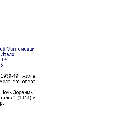
ией Монтемецци
 Итало
1.05
75
939-49г. жил в
мела его опера
, "Ночь Зораимы"
талия" (1944) и
р.