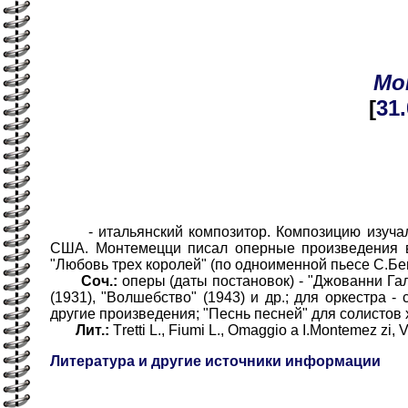
Мо
[
31
- итальянский композитор. Композицию изучал в
США. Монтемeцци писал оперные произведения в 
"Любовь трех королей" (по одноименной пьесе С.Бен
Соч.:
оперы (даты постановок) - "Джованни Галл
(1931), "Волшебство" (1943) и др.; для оркестра 
другие произведения; "Песнь песней" для солистов х
Лит.:
Тrеtti L., Fiumi L., Omaggio a I.Montemez zi, 
Литература и другие источники информации