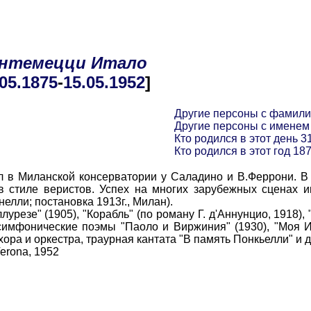
нтемецци
Итало
.05
.1875
-
15.05
.1952
]
Другие персоны с фамил
Другие персоны с именем
Кто родился в этот день 3
Кто родился в этот год 18
 Миланской консерватории у Саладино и В.Феррони. В 1
стиле веристов. Успех на многих зарубежных сценах и
елли; постановка 1913г., Милан).
урезе" (1905), "Корабль" (по роману Г. д'Аннунцио, 1918)
- симфонические поэмы "Паоло и Виржиния" (1930), "Моя И
ора и оркестра, траурная кантата "В память Понкьелли" и д
Verona, 1952