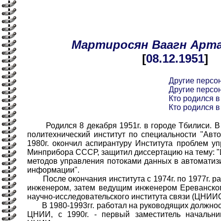
Мартиросян
Ваагн
Арта
[
08.12
.1951
]
Другие персо
Другие персо
Кто родился в
Кто родился в
Родился 8 декабря 1951г. в городе Тбилиси. В 
политехнический институт по специальности "Авто
1980г. окончил аспирантуру Института проблем у
Минприбора СССР, защитил диссертацию на тему: "
методов управления потоками данных в автоматиз
информации".
После окончания института с 1974г. по 1977г. р
инженером, затем ведущим инженером Ереванског
научно-исследовательского института связи (ЦНИИС
В 1980-1993гг. работал на руководящих должнос
ЦНИИ, с 1990г. - первый заместитель начальни