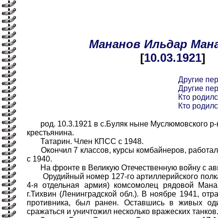
Мананов
Ильдар
Ман
[
10.03
.1921
]
Другие пе
Другие пе
Кто родилс
Кто родилс
род. 10.3.1921 в с.Буляк ныне Муслюмовского р-
крестьянина.
Татарин. Член КПСС с 1948.
Окончил 7 классов, курсы комбайнеров, работал
с 1940.
На фронте в Великую Отечественную войну с авг.
Орудийный номер 127-го артиллерийского полка 
4-я отдельная армия) комсомолец рядовой Ман
г.Тихвин (Ленинградской обл.). В ноябре 1941, отр
противника, был ранен. Оставшись в живых од
сражаться и уничтожил несколько вражеских танков