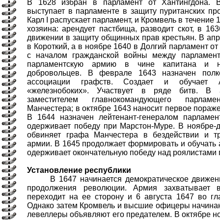
В 1628 избран в парламент от Хантингдона.
выступает в парламенте в защиту пуританских пр
Карл I распускает парламент, и Кромвель в течение 1
хозяина: арендует пастбища, разводит скот, в 16
движении в защиту общинных прав крестьян. В апр
в Короткий, а в ноябре 1640 в Долгий парламент от
с началом гражданской войны между парламент
парламентскую армию в чине капитана и н
добровольцев. В феврале 1643 назначен полк
ассоциации графств. Создает и обучает
«железнобоких». Участвует в ряде битв. В 
заместителем главнокомандующего парлам
Манчестера; в октябре 1643 наносит первое пораж
В 1644 назначен лейтенант-генералом парламен
одерживает победу при Марстон-Муре. В ноябре-
обвиняет графа Манчестера в бездействии и т
армии. В 1645 продолжает формировать и обучать 
одерживает окончательную победу над роялистами 
Установление республики
В 1647 начинается демократическое движени
продолжения революции. Армия захватывает 
переходит на ее сторону и 6 августа 1647 во гл
Однако затем Кромвель и высшие офицеры начинаю
левеллеры объявляют его предателем. В октябре н