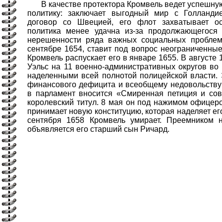
В качестве протектора Кромвель ведет успешну
политику: заключает выгодный мир с Голланди
договор со Швецией, его флот захватывает ос
политика менее удачна из-за продолжающегося 
нерешенности ряда важных социальных проблем
сентябре 1654, ставит под вопрос неограниченные
Кромвель распускает его в январе 1655. В августе 
Уэльс на 11 военно-административных округов во 
наделенными всей полнотой полицейской власти. 
финансового дефицита и всеобщему недовольству
в парламент вносится «Смиренная петиция и сов
королевский титул. 8 мая он под нажимом офицеро
принимает новую конституцию, которая наделяет ег
сентября 1658 Кромвель умирает. Преемником н
объявляется его старший сын Ричард.