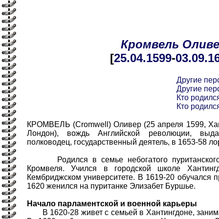
Кромвель
Олив
[
25.04
.1599
-
03.09
.1
Другие пер
Другие пер
Кто родился
Кто родился
КРОМВЕЛЬ (Cromwell) Оливер (25 апреля 1599, Хан
Лондон), вождь Английской революции, выд
полководец, государственный деятель, в 1653-58 ло
Родился в семье небогатого пуританского 
Кромвеля. Учился в городской школе Хантинг
Кембриджском университете. В 1619-20 обучался п
1620 женился на пуританке Элизабет Буршье.
Начало парламентской и военной карьеры
В 1620-28 живет с семьей в Хантингдоне, занима