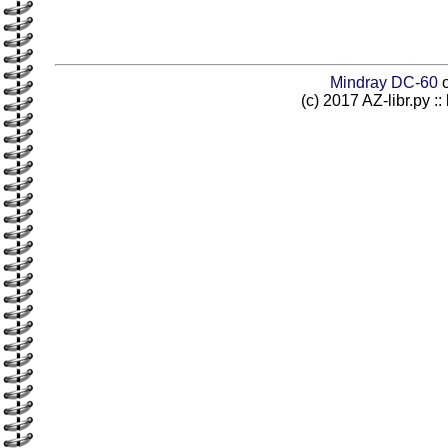
Mindray DC-60
о
(c) 2017 AZ-libr.ру ::