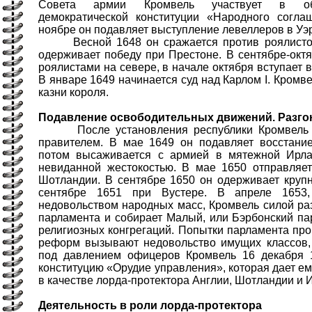
Совета армии Кромвель участвует в обс
демократической конституции «Народного согла
ноябре он подавляет выступление левеллеров в Уэ
Весной 1648 он сражается против роялистов 
одерживает победу при Престоне. В сентябре-окт
роялистами на севере, в начале октября вступает в
В январе 1649 начинается суд над Карлом I. Кромв
казни короля.
Подавление освободительных движений. Разго
После установления республики Кромвель ст
правителем. В мае 1649 он подавляет восстани
потом высаживается с армией в мятежной Ирла
невиданной жестокостью. В мае 1650 отправляет
Шотландии. В сентябре 1650 он одерживает круп
сентябре 1651 при Вустере. В апреле 1653
недовольством народных масс, Кромвель силой раз
парламента и собирает Малый, или Бэрбонский па
религиозных конгрегаций. Попытки парламента про
реформ вызывают недовольство имущих классов, 
под давлением офицеров Кромвель 16 декабря 
конституцию «Орудие управления», которая дает е
в качестве лорда-протектора Англии, Шотландии и 
Деятельность в роли лорда-протектора